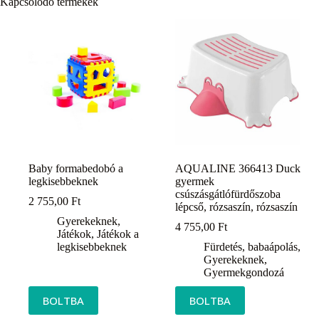
Kapcsolódó termékek
Baby formabedobó a
AQUALINE 366413 Duck
legkisebbeknek
gyermek
csúszásgátlófürdőszoba
2 755,00
Ft
lépcső, rózsaszín, rózsaszín
Gyerekeknek
,
4 755,00
Ft
Játékok
,
Játékok a
legkisebbeknek
Fürdetés, babaápolás
,
Gyerekeknek
,
Gyermekgondozá
BOLTBA
BOLTBA