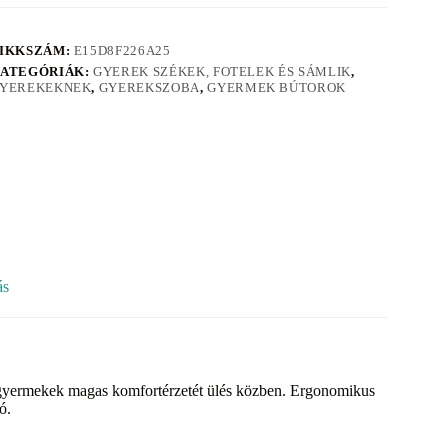
IKKSZÁM:
E15D8F226A25
ATEGÓRIÁK:
GYEREK SZÉKEK, FOTELEK ÉS SÁMLIK
,
YEREKEKNEK
,
GYEREKSZOBA
,
GYERMEK BÚTOROK
ás
a gyermekek magas komfortérzetét ülés közben. Ergonomikus
ó.