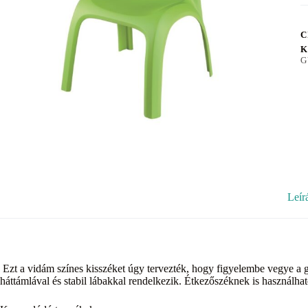
C
K
G
Leír
Ezt a vidám színes kisszéket úgy tervezték, hogy figyelembe vegye 
háttámlával és stabil lábakkal rendelkezik. Étkezőszéknek is használhat