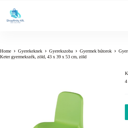
Skip
to
content
Home
Gyerekeknek
Gyerekszoba
Gyermek bútorok
Gyere
Keter gyermekszék, zöld, 43 x 39 x 53 cm, zöld
K
4