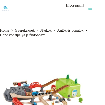
Skip
[fibosearch]
to
content
Home
Gyerekeknek
Játékok
Autók és vonatok
Hape vonatpálya játékdobozzal