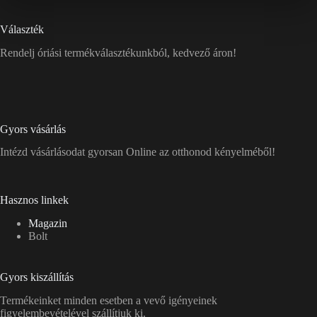
Választék
Rendelj óriási termékválasztékunkból, kedvező áron!
Gyors vásárlás
Intézd vásárlásodat gyorsan Online az otthonod kényelméből!
Hasznos linkek
Magazin
Bolt
Gyors kiszállítás
Termékeinket minden esetben a vevő igényeinek
figyelembevételével szállítjuk ki.