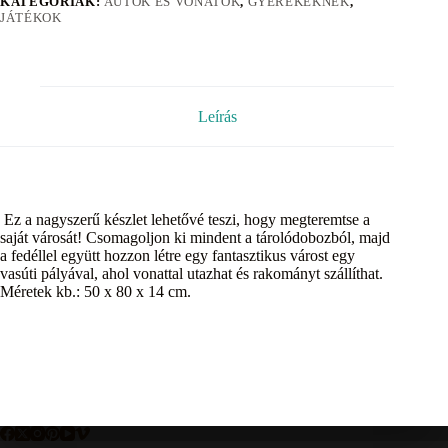
KATEGÓRIÁK:
AUTÓK ÉS VONATOK
,
GYEREKEKNEK
,
JÁTÉKOK
Leírás
Ez a nagyszerű készlet lehetővé teszi, hogy megteremtse a
saját városát! Csomagoljon ki mindent a tárolódobozból, majd
a fedéllel együtt hozzon létre egy fantasztikus várost egy
vasúti pályával, ahol vonattal utazhat és rakományt szállíthat.
Méretek kb.: 50 x 80 x 14 cm.