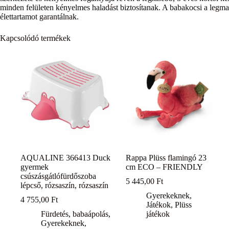
minden felületen kényelmes haladást biztosítanak. A babakocsi a leg
élettartamot garantálnak.
Kapcsolódó termékek
AQUALINE 366413 Duck
Rappa Plüss flamingó 23
gyermek
cm ECO – FRIENDLY
csúszásgátlófürdőszoba
5 445,00
Ft
lépcső, rózsaszín, rózsaszín
Gyerekeknek
,
4 755,00
Ft
Játékok
,
Plüss
Fürdetés, babaápolás
,
játékok
Gyerekeknek
,