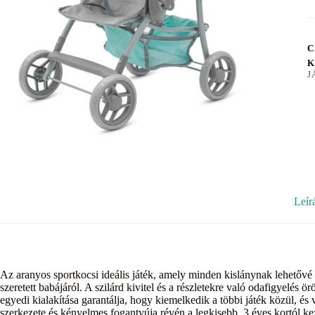
C
K
J
Leír
Az aranyos sportkocsi ideális játék, amely minden kislánynak lehetővé
szeretett babájáról. A szilárd kivitel és a részletekre való odafigyelés
egyedi kialakítása garantálja, hogy kiemelkedik a többi játék közül, é
szerkezete és kényelmes fogantyúja révén a legkisebb, 3 éves kortól 