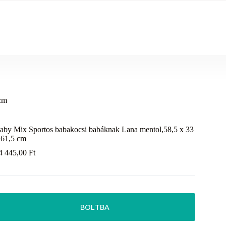
 cm
aby Mix Sportos babakocsi babáknak Lana mentol,58,5 x 33
 61,5 cm
4 445,00
Ft
BOLTBA