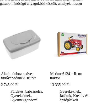
magasabb minőségű anyagokból készült, amelyek hosszú
Akuku doboz nedves
Merkur 6124 – Retro
türlőkendőknek, szürke
traktor
2 745,00
Ft
13 335,00
Ft
Fürdetés, babaápolás
,
Gyerekeknek
,
Gyerekeknek
,
Játékok
,
Kreatív és
Gyermekgondozá
építőjátékok