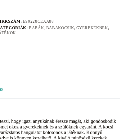
IKKSZÁM:
E90228CEAA88
ATEGÓRIÁK:
BABÁK, BABAKOCSIK
,
GYEREKEKNEK
,
ÁTÉKOK
ás
 teszi, hogy igazi anyukának érezze magát, aki gondoskodik
 örömet okoz a gyerekeknek és a szülőknek egyaránt. A kocsi
s varázslatos hangulatot kölcsönöz a játéknak. Könnyű
kezdve is könnyen kezelhető. A kiváló minőségű kerekek