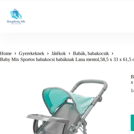
Skip
to
content
Home
Gyerekeknek
Játékok
Babák, babakocsik
Baby Mix Sportos babakocsi babáknak Lana mentol,58,5 x 33 x 61,5
B
x
1