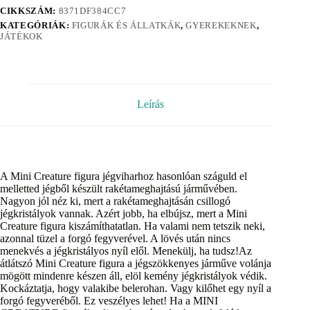
CIKKSZÁM:
8371DF384CC7
KATEGÓRIÁK:
FIGURÁK ÉS ÁLLATKÁK
,
GYEREKEKNEK
,
JÁTÉKOK
Leírás
A Mini Creature figura jégviharhoz hasonlóan száguld el
melletted jégből készült rakétameghajtású járművében.
Nagyon jól néz ki, mert a rakétameghajtásán csillogó
jégkristályok vannak. Azért jobb, ha elbújsz, mert a Mini
Creature figura kiszámíthatatlan. Ha valami nem tetszik neki,
azonnal tüzel a forgó fegyverével. A lövés után nincs
menekvés a jégkristályos nyíl elől. Menekülj, ha tudsz!Az
átlátszó Mini Creature figura a jégszökkenyes járműve volánja
mögött mindenre készen áll, elöl kemény jégkristályok védik.
Kockáztatja, hogy valakibe belerohan. Vagy kilőhet egy nyíl a
forgó fegyveréből. Ez veszélyes lehet! Ha a MINI