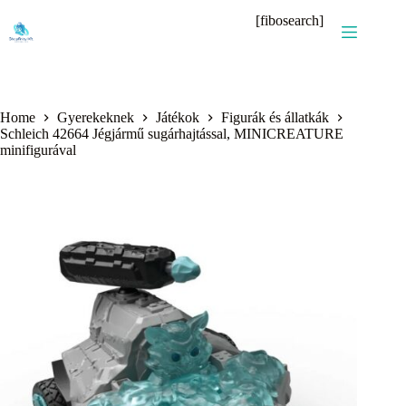
Skip
[fibosearch]
to
content
Home
Gyerekeknek
Játékok
Figurák és állatkák
Schleich 42664 Jégjármű sugárhajtással, MINICREATURE
minifigurával