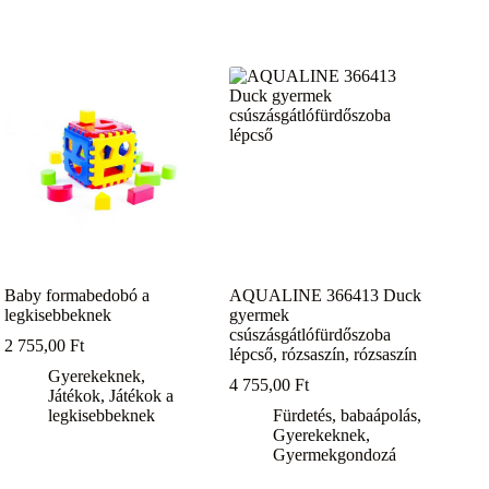
Baby formabedobó a
AQUALINE 366413 Duck
legkisebbeknek
gyermek
csúszásgátlófürdőszoba
2 755,00
Ft
lépcső, rózsaszín, rózsaszín
Gyerekeknek
,
4 755,00
Ft
Játékok
,
Játékok a
legkisebbeknek
Fürdetés, babaápolás
,
Gyerekeknek
,
Gyermekgondozá