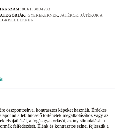
IKKSZÁM:
9C61F38D4233
ATEGÓRIÁK:
GYEREKEKNEK
,
JÁTÉKOK
,
JÁTÉKOK A
EGKISEBBEKNEK
ás
re összpontosítva, kontrasztos képeket használt. Érdekes
alapot ad a lebilincselő történetek megalkotásához vagy az
elsajátítását, a fogás gyakorlását, az íny stimulálását a
ormák felfedezését. Élénk és kontrasztos színei fejlesztik a