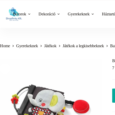
Skip
to
content
Bútorok
Dekoráció
Gyerekeknek
Háztart
Home
Gyerekeknek
Játékok
Játékok a legkisebbeknek
Ba
B
7