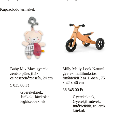
Kapcsolódó termékek
Baby Mix Maci gyerek
Milly Mally Look Natural
zenélő plüss játék
gyerek multifunkciós
csipesszelrózsaszín, 24 cm
futóbicikli 2 az 1 -ben , 75
x 42 x 46 cm
5 835,00
Ft
36 845,00
Ft
Gyerekeknek
,
Játékok
,
Játékok a
Gyerekeknek
,
legkisebbeknek
Gyerekjárművek,
futóbiciklik, rollerek
,
Játékok