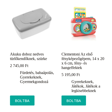
Akuku doboz nedves
Clementoni Az első
türlőkendőknek, szürke
fényképezőgépem, 14 x 20
x 6 cm, fény- és
2 745,00
Ft
hangeffektek
Fürdetés, babaápolás
,
5 195,00
Ft
Gyerekeknek
,
Gyermekgondozá
Gyerekeknek
,
Játékok
,
Játékok a
legkisebbeknek
BOLTBA
BOLTBA