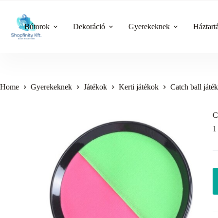
Skip
to
content
Bútorok
Dekoráció
Gyerekeknek
Háztart
Home
Gyerekeknek
Játékok
Kerti játékok
Catch ball játék
C
1