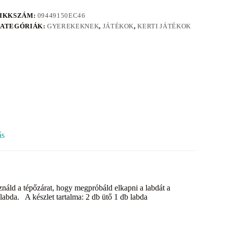
IKKSZÁM:
09449150EC46
ATEGÓRIÁK:
GYEREKEKNEK
,
JÁTÉKOK
,
KERTI JÁTÉKOK
ás
ználd a tépőzárat, hogy megpróbáld elkapni a labdát a
labda. A készlet tartalma: 2 db ütő 1 db labda