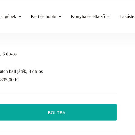
ási gépek
Kert és hobbi
Konyha és étkező
Lakástex
, 3 db-os
atch ball játék, 3 db-os
 895,00
Ft
BOLTBA