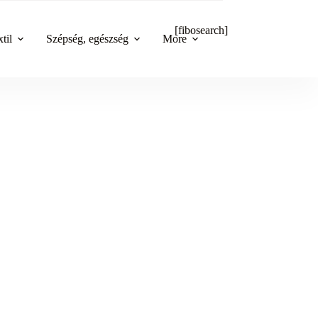
[fibosearch]
til
Szépség, egészség
More