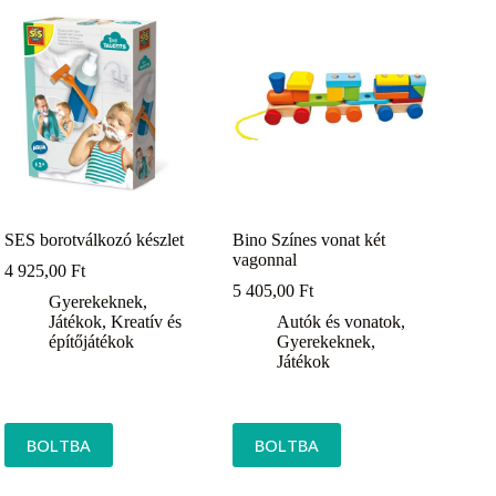
SES borotválkozó készlet
Bino Színes vonat két
vagonnal
4 925,00
Ft
5 405,00
Ft
Gyerekeknek
,
Játékok
,
Kreatív és
Autók és vonatok
,
építőjátékok
Gyerekeknek
,
Játékok
BOLTBA
BOLTBA