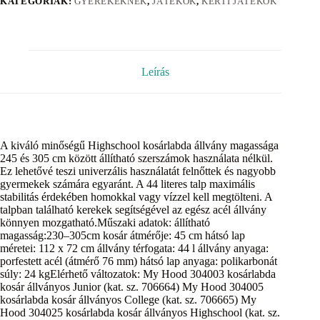
KATEGÓRIÁK:
GYEREKEKNEK
,
JÁTÉKOK
,
KERTI JÁTÉKOK
Leírás
A kiváló minőségű Highschool kosárlabda állvány magassága
245 és 305 cm között állítható szerszámok használata nélkül.
Ez lehetővé teszi univerzális használatát felnőttek és nagyobb
gyermekek számára egyaránt. A 44 literes talp maximális
stabilitás érdekében homokkal vagy vízzel kell megtölteni. A
talpban található kerekek segítségével az egész acél állvány
könnyen mozgatható.Műszaki adatok: állítható
magasság:230–305cm kosár átmérője: 45 cm hátsó lap
méretei: 112 x 72 cm állvány térfogata: 44 l állvány anyaga:
porfestett acél (átmérő 76 mm) hátsó lap anyaga: polikarbonát
súly: 24 kgElérhető változatok: My Hood 304003 kosárlabda
kosár állványos Junior (kat. sz. 706664) My Hood 304005
kosárlabda kosár állványos College (kat. sz. 706665) My
Hood 304025 kosárlabda kosár állványos Highschool (kat. sz.