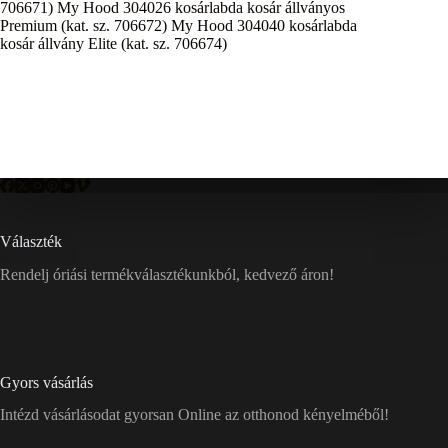
706671) My Hood 304026 kosárlabda kosár állványos
Premium (kat. sz. 706672) My Hood 304040 kosárlabda
kosár állvány Elite (kat. sz. 706674)
Választék
Rendelj óriási termékválasztékunkból, kedvező áron!
Gyors vásárlás
Intézd vásárlásodat gyorsan Online az otthonod kényelméből!