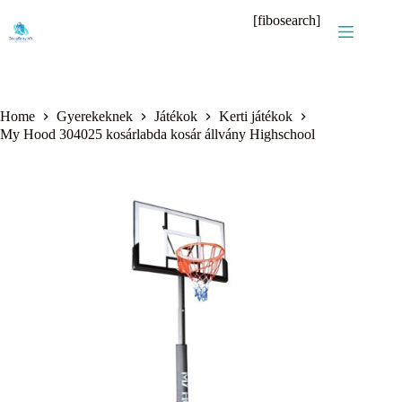
Skip
[fibosearch]
to
content
Home
Gyerekeknek
Játékok
Kerti játékok
My Hood 304025 kosárlabda kosár állvány Highschool