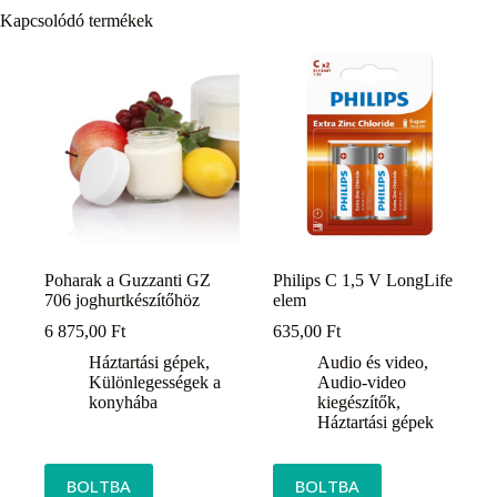
Kapcsolódó termékek
Poharak a Guzzanti GZ
Philips C 1,5 V LongLife
706 joghurtkészítőhöz
elem
6 875,00
Ft
635,00
Ft
Háztartási gépek
,
Audio és video
,
Különlegességek a
Audio-video
konyhába
kiegészítők
,
Háztartási gépek
BOLTBA
BOLTBA