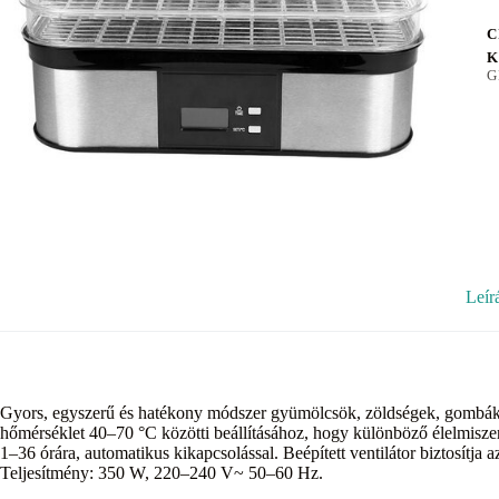
C
K
G
Leír
Gyors, egyszerű és hatékony módszer gyümölcsök, zöldségek, gombák é
hőmérséklet 40–70 °C közötti beállításához, hogy különböző élelmiszer
1–36 órára, automatikus kikapcsolással. Beépített ventilátor biztosítja a
Teljesítmény: 350 W, 220–240 V~ 50–60 Hz.