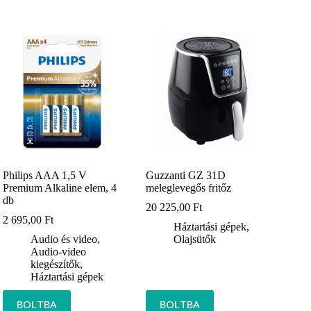
Philips AAA 1,5 V
Guzzanti GZ 31D
Premium Alkaline elem, 4
meleglevegős fritőz
db
20 225,00
Ft
2 695,00
Ft
Háztartási gépek
,
Audio és video
,
Olajsütők
Audio-video
kiegészítők
,
Háztartási gépek
BOLTBA
BOLTBA