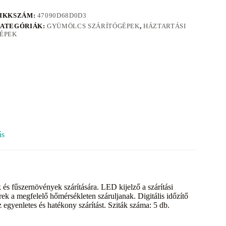
IKKSZÁM:
47090D68D0D3
ATEGÓRIÁK:
GYÜMÖLCS SZÁRÍTÓGÉPEK
,
HÁZTARTÁSI
ÉPEK
ás
s fűszernövények szárítására. LED kijelző a szárítási
ek a megfelelő hőmérsékleten száruljanak. Digitális időzítő
z egyenletes és hatékony szárítást. Sziták száma: 5 db.