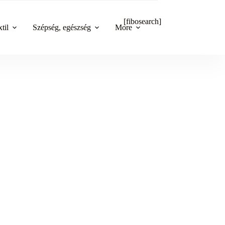
[fibosearch]
til
Szépség, egészség
More