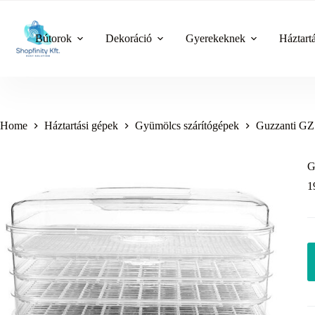
Skip
to
content
Bútorok
Dekoráció
Gyerekeknek
Háztart
Home
Háztartási gépek
Gyümölcs szárítógépek
Guzzanti GZ
G
1