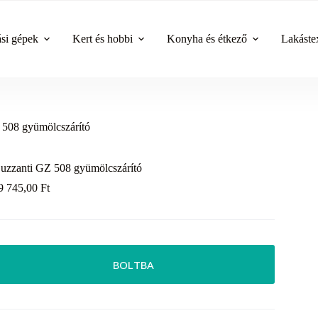
ási gépek
Kert és hobbi
Konyha és étkező
Lakástex
 508 gyümölcszárító
uzzanti GZ 508 gyümölcszárító
9 745,00
Ft
BOLTBA