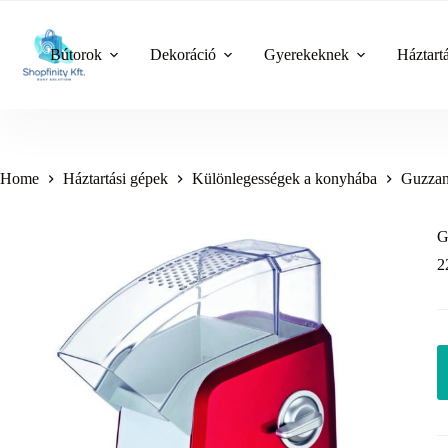
Skip
to
content
Bútorok
Dekoráció
Gyerekeknek
Háztart
Home
Háztartási gépek
Különlegességek a konyhába
Guzzan
G
2