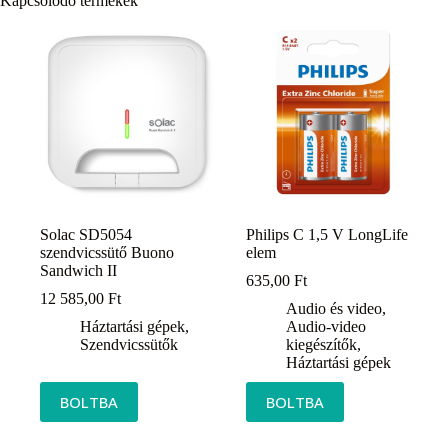
Kapcsolódó termékek
Solac SD5054
Philips C 1,5 V LongLife
szendvicssütő Buono
elem
Sandwich II
635,00
Ft
12 585,00
Ft
Audio és video
,
Háztartási gépek
,
Audio-video
Szendvicssütők
kiegészítők
,
Háztartási gépek
BOLTBA
BOLTBA