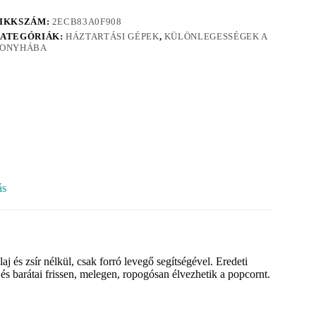
IKKSZÁM:
2ECB83A0F908
ATEGÓRIÁK:
HÁZTARTÁSI GÉPEK
,
KÜLÖNLEGESSÉGEK A
ONYHÁBA
ás
j és zsír nélkül, csak forró levegő segítségével. Eredeti
 és barátai frissen, melegen, ropogósan élvezhetik a popcornt.