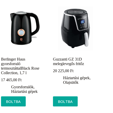
Berlinger Haus
Guzzanti GZ 31D
gyorsforraló
meleglevegős fritőz
termosztáttalBlack Rose
20 225,00
Ft
Collection, 1,7 l
Háztartási gépek
,
17 465,00
Ft
Olajsütők
Gyorsforralók
,
Háztartási gépek
BOLTBA
BOLTBA