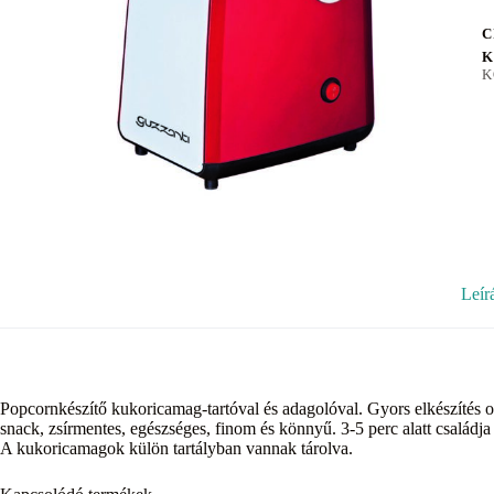
C
K
K
Leír
Popcornkészítő kukoricamag-tartóval és adagolóval. Gyors elkészítés ola
snack, zsírmentes, egészséges, finom és könnyű. 3-5 perc alatt családja
A kukoricamagok külön tartályban vannak tárolva.