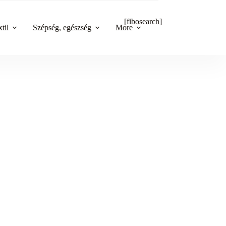
[fibosearch]
til
Szépség, egészség
More