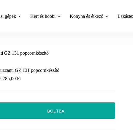
ási gépek
Kert és hobbi
Konyha és étkező
Lakástex
ti GZ 131 popcornkészítő
uzzanti GZ 131 popcornkészítő
2 785,00
Ft
BOLTBA