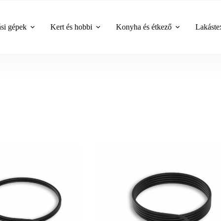
ási gépek
Kert és hobbi
Konyha és étkező
Lakástex