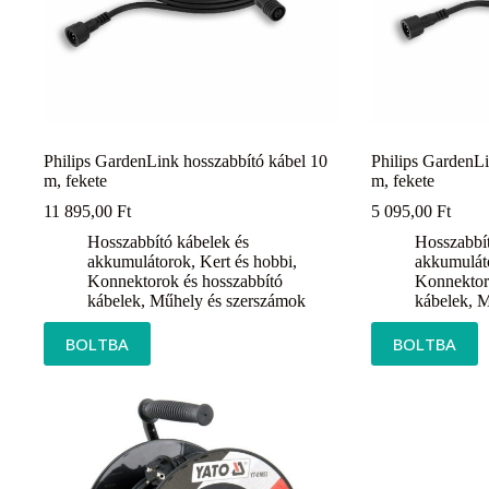
Philips GardenLink hosszabbító kábel 10
Philips GardenLi
m, fekete
m, fekete
11 895,00
Ft
5 095,00
Ft
Hosszabbító kábelek és
Hosszabbít
akkumulátorok
,
Kert és hobbi
,
akkumulát
Konnektorok és hosszabbító
Konnektor
kábelek
,
Műhely és szerszámok
kábelek
,
M
BOLTBA
BOLTBA