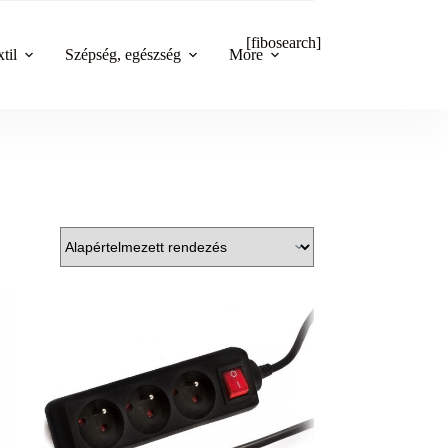
[fibosearch]
til
Szépség, egészség
More