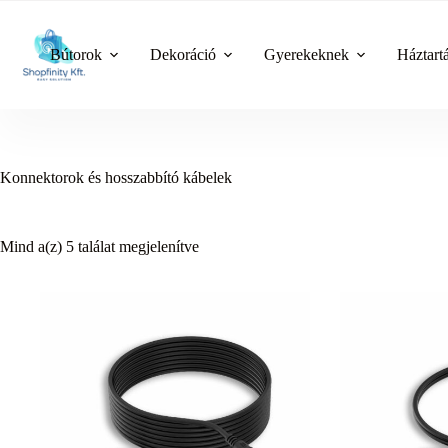
Skip
to
content
Bútorok
Dekoráció
Gyerekeknek
Háztart
Konnektorok és hosszabbító kábelek
Mind a(z) 5 találat megjelenítve