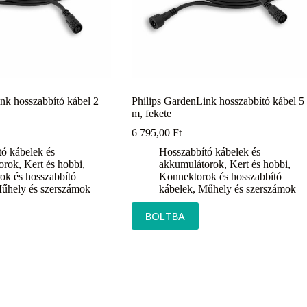
nk hosszabbító kábel 2
Philips GardenLink hosszabbító kábel 5
m, fekete
6 795,00
Ft
ó kábelek és
Hosszabbító kábelek és
orok
,
Kert és hobbi
,
akkumulátorok
,
Kert és hobbi
,
ok és hosszabbító
Konnektorok és hosszabbító
űhely és szerszámok
kábelek
,
Műhely és szerszámok
BOLTBA