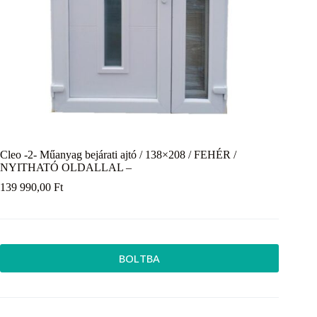
Cleo -2- Műanyag bejárati ajtó / 138×208 / FEHÉR /
NYITHATÓ OLDALLAL –
139 990,00
Ft
BOLTBA