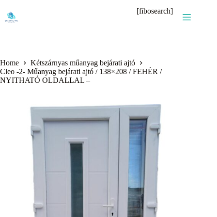
Skip
[fibosearch]
to
content
Home
Kétszárnyas műanyag bejárati ajtó
Cleo -2- Műanyag bejárati ajtó / 138×208 / FEHÉR /
NYITHATÓ OLDALLAL –