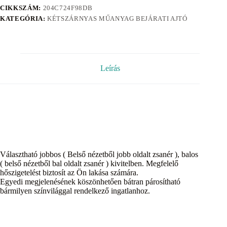
CIKKSZÁM:
204C724F98DB
KATEGÓRIA:
KÉTSZÁRNYAS MŰANYAG BEJÁRATI AJTÓ
Leírás
Választható jobbos ( Belső nézetből jobb oldalt zsanér ), balos
( belső nézetből bal oldalt zsanér ) kivitelben. Megfelelő
hőszigetelést biztosít az Ön lakása számára.
Egyedi megjelenésének köszönhetően bátran párosítható
bármilyen színvilággal rendelkező ingatlanhoz.