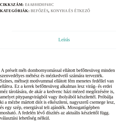
CIKKSZÁM:
E4A888D0F48C
KATEGÓRIÁK:
BEFŐZÉS
,
KONYHA ÉS ÉTKEZŐ
Leírás
A préselt méh dombornyomással ellátott befőttesüveg minden
szenvedélyes méhész és mézkedvelő számára tervezték.
Színes, méhsejt motívummal ellátott fém menetes fedéllel van
ellátva. Ez a kerek befőttesüveg alkalmas lesz virág- és erdei
méz tárolására, de akár a kedvenc házi mézed megőrzésére is,
amelyet pitypangvirágból vagy ibolyából készítettél. Próbálja
ki a mézbe mártott diót is elkészíteni, nagyszerű csemege lesz,
és egy szép, energiával teli ajándék. Mosogatógépben
mosható. A fedelén lévő díszítés az aktuális készlettől függ.
választási lehetőség nélkül.