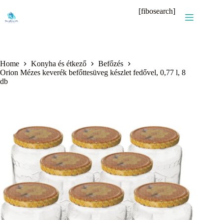
Skip
[fibosearch]
to
content
Home
Konyha és étkező
Befőzés
Orion Mézes keverék befőttesüveg készlet fedővel, 0,77 l, 8
db