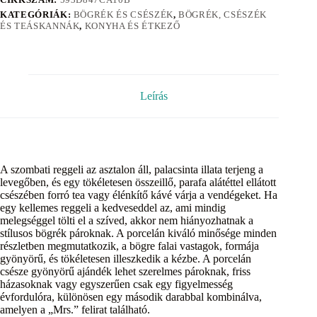
KATEGÓRIÁK:
BÖGRÉK ÉS CSÉSZÉK
,
BÖGRÉK, CSÉSZÉK
ÉS TEÁSKANNÁK
,
KONYHA ÉS ÉTKEZŐ
Leírás
A szombati reggeli az asztalon áll, palacsinta illata terjeng a
levegőben, és egy tökéletesen összeillő, parafa alátéttel ellátott
csészében forró tea vagy élénkítő kávé várja a vendégeket. Ha
egy kellemes reggeli a kedveseddel az, ami mindig
melegséggel tölti el a szíved, akkor nem hiányozhatnak a
stílusos bögrék pároknak. A porcelán kiváló minősége minden
részletben megmutatkozik, a bögre falai vastagok, formája
gyönyörű, és tökéletesen illeszkedik a kézbe. A porcelán
csésze gyönyörű ajándék lehet szerelmes pároknak, friss
házasoknak vagy egyszerűen csak egy figyelmesség
évfordulóra, különösen egy második darabbal kombinálva,
amelyen a „Mrs.” felirat található.