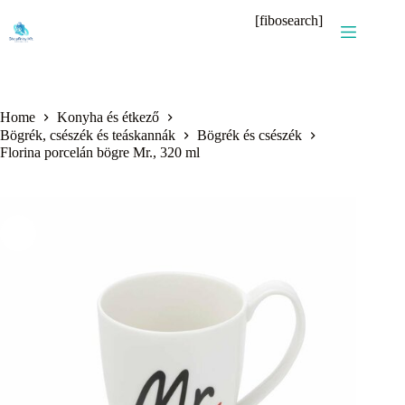
Skip
[fibosearch]
to
content
Home
Konyha és étkező
Bögrék, csészék és teáskannák
Bögrék és csészék
Florina porcelán bögre Mr., 320 ml