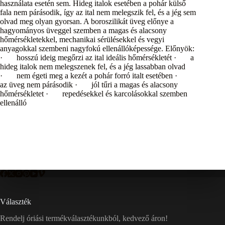
használata esetén sem. Hideg italok esetében a pohár külső
fala nem párásodik, így az ital nem melegszik fel, és a jég sem
olvad meg olyan gyorsan. A boroszilikát üveg előnye a
hagyományos üveggel szemben a magas és alacsony
hőmérsékletekkel, mechanikai sérülésekkel és vegyi
anyagokkal szembeni nagyfokú ellenállóképessége. Előnyök:
· hosszú ideig megőrzi az ital ideális hőmérsékletét · a
hideg italok nem melegszenek fel, és a jég lassabban olvad
· nem égeti meg a kezét a pohár forró italt esetében ·
az üveg nem párásodik · jól tűri a magas és alacsony
hőmérsékletet · repedésekkel és karcolásokkal szemben
ellenálló
Választék
Rendelj óriási termékválasztékunkból, kedvező áron!