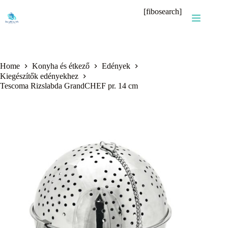
Skip
[fibosearch]
to
content
Home
Konyha és étkező
Edények
Kiegészítők edényekhez
Tescoma Rizslabda GrandCHEF pr. 14 cm