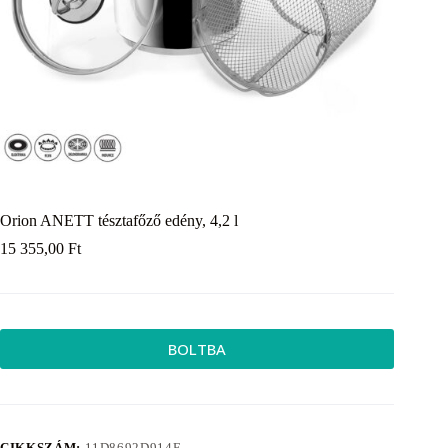
Orion ANETT tésztafőző edény, 4,2 l
15 355,00
Ft
BOLTBA
CIKKSZÁM:
11D8692D914F