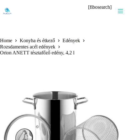
Skip
[fibosearch]
to
content
Home
Konyha és étkező
Edények
Rozsdamentes acél edények
Orion ANETT tésztafőző edény, 4,2 l