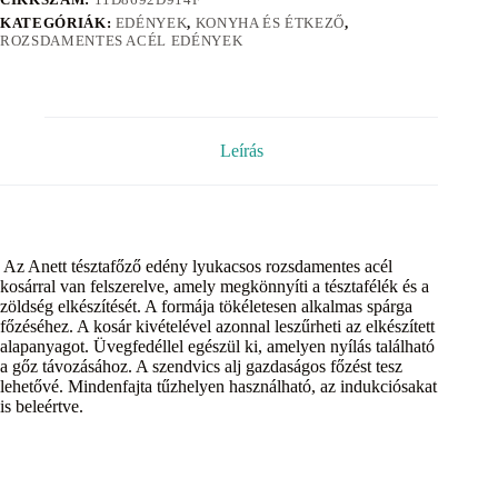
KATEGÓRIÁK:
EDÉNYEK
,
KONYHA ÉS ÉTKEZŐ
,
ROZSDAMENTES ACÉL EDÉNYEK
Leírás
Az Anett tésztafőző edény lyukacsos rozsdamentes acél
kosárral van felszerelve, amely megkönnyíti a tésztafélék és a
zöldség elkészítését. A formája tökéletesen alkalmas spárga
főzéséhez. A kosár kivételével azonnal leszűrheti az elkészített
alapanyagot. Üvegfedéllel egészül ki, amelyen nyílás található
a gőz távozásához. A szendvics alj gazdaságos főzést tesz
lehetővé. Mindenfajta tűzhelyen használható, az indukciósakat
is beleértve.