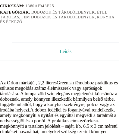
CIKKSZÁM:
1380AF943E25
KATEGÓRIÁK:
DOBOZOK ÉS TÁROLÓEDÉNYEK
,
ÉTEL
TÁROLÁS
,
FÉM DOBOZOK ÉS TÁROLÓEDÉNYEK
,
KONYHA
ÉS ÉTKEZŐ
Leírás
Az Orion márkájú , 2,2 literesGreenish fémdoboz praktikus és
stílusos megoldás száraz élelmiszerek vagy apróságok
tárolására. A tompa zöld szín elegáns megjelenést kölcsönöz a
doboznak, amely könnyen illeszkedik bármilyen belső térbe,
függetlenül attól, hogy a konyhai szekrényre, polcra vagy az
irodába helyezi.A doboz fedéllel és fogantyúval rendelkezik,
amely megkönnyíti a nyitást és egyúttal megvédi a tartalmát a
nedvességtől és a portól. A praktikus címkézőrekesz
megkönnyíti a tartalom jelölését – saját, kb. 6,5 x 3 cm méretű
címkéket használhat, amelyeket szükség szerint könnyen