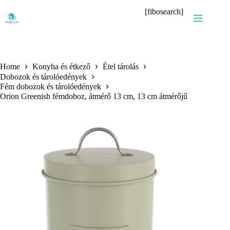
Skip
[fibosearch]
to
content
Home
Konyha és étkező
Étel tárolás
Dobozok és tárolóedények
Fém dobozok és tárolóedények
Orion Greenish fémdoboz, átmérő 13 cm, 13 cm átmérőjű