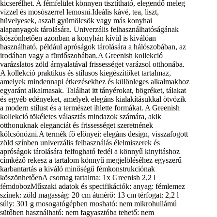
kicserélhet. A fémfelület könnyen tisztítható, elegendő meleg
vízzel és mosószerrel lemosni.Ideális kávé, tea, liszt,
hüvelyesek, aszalt gyümölcsök vagy más konyhai
alapanyagok tárolására. Univerzális felhasználhatóságának
köszönhetően azonban a konyhán kívül is kiválóan
használható, például apróságok tárolására a hálószobában, az
irodában vagy a fürdőszobában.A Greenish kollekció
varázslatos zöld árnyalatával frissességet varázsol otthonába.
A kollekció praktikus és stílusos kiegészítőket tartalmaz,
amelyek mindennapi étkezésekhez és különleges alkalmakhoz
egyaránt alkalmasak. Találhat itt tányérokat, bögréket, tálakat
és egyéb edényeket, amelyek elegáns kialakításukkal ötvözik
a modern stílust és a természet ihlette formákat. A Greenish
kollekció tökéletes választás mindazok számára, akik
otthonuknak eleganciát és frissességet szeretnének
kölcsönözni.A termék fő előnyei: elegáns design, visszafogott
zöld színben univerzális felhasználás élelmiszerek és
apróságok tárolására felfogható fedél a könnyű kinyitáshoz
címkéző rekesz a tartalom könnyű megjelöléséhez egyszerű
karbantartás a kiváló minőségű fémkonstrukciónak
köszönhetőenA csomag tartalma: 1x Greenish 2,2 l
fémdobozMűszaki adatok és specifikációk: anyag: fémlemez
színek: zöld magasság: 20 cm átmérő: 13 cm térfogat: 2,2 l
súly: 301 g mosogatógépben mosható: nem mikrohullámú
sütőben használható: nem fagyasztóba tehető: nem