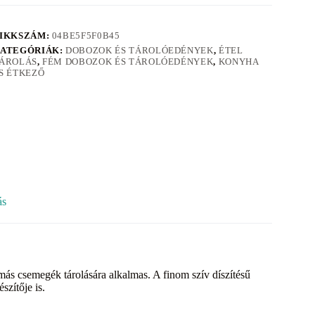
IKKSZÁM:
04BE5F5F0B45
ATEGÓRIÁK:
DOBOZOK ÉS TÁROLÓEDÉNYEK
,
ÉTEL
ÁROLÁS
,
FÉM DOBOZOK ÉS TÁROLÓEDÉNYEK
,
KONYHA
S ÉTKEZŐ
ás
 más csemegék tárolására alkalmas. A finom szív díszítésű
zítője is.