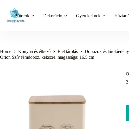
Skip
to
content
Bútorok
Dekoráció
Gyerekeknek
Háztart
Home
Konyha és étkező
Étel tárolás
Dobozok és tárolóedén
Orion Szív fémdoboz, kekszre, magassága: 16,5 cm
O
2