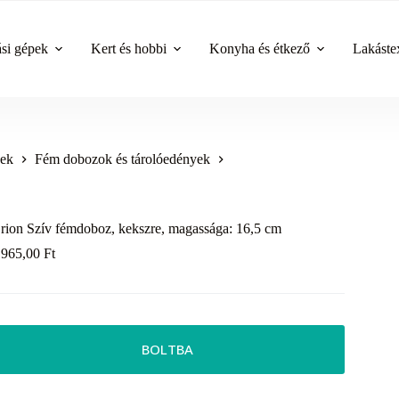
ási gépek
Kert és hobbi
Konyha és étkező
Lakástex
yek
Fém dobozok és tárolóedények
rion Szív fémdoboz, kekszre, magassága: 16,5 cm
 965,00
Ft
BOLTBA