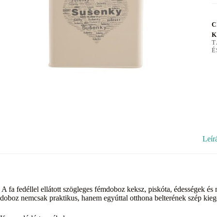
C
K
T
É
Leír
A fa fedéllel ellátott szögleges fémdoboz keksz, piskóta, édességek és
doboz nemcsak praktikus, hanem egyúttal otthona belterének szép kiegés