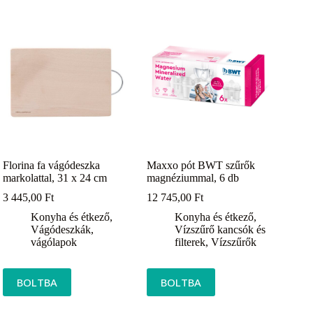
Florina fa vágódeszka
Maxxo pót BWT szűrők
markolattal, 31 x 24 cm
magnéziummal, 6 db
3 445,00
Ft
12 745,00
Ft
Konyha és étkező
,
Konyha és étkező
,
Vágódeszkák,
Vízszűrő kancsók és
vágólapok
filterek
,
Vízszűrők
BOLTBA
BOLTBA