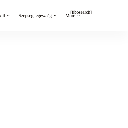
[fibosearch]
til
Szépség, egészség
More