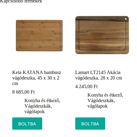
Kapcsolódó termékek
Kela KATANA bambusz
Lamart LT2145 Akácia
vágódeszka, 45 x 30 x 2
vágódeszka, 28 x 20 cm
cm
4 245,00
Ft
8 685,00
Ft
Konyha és étkező
,
Konyha és étkező
,
Vágódeszkák,
Vágódeszkák,
vágólapok
vágólapok
BOLTBA
BOLTBA