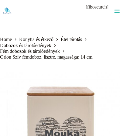
Skip
[fibosearch]
to
content
Home
Konyha és étkező
Étel tárolás
Dobozok és tárolóedények
Fém dobozok és tárolóedények
Orion Szív fémdoboz, lisztre, magassága: 14 cm,