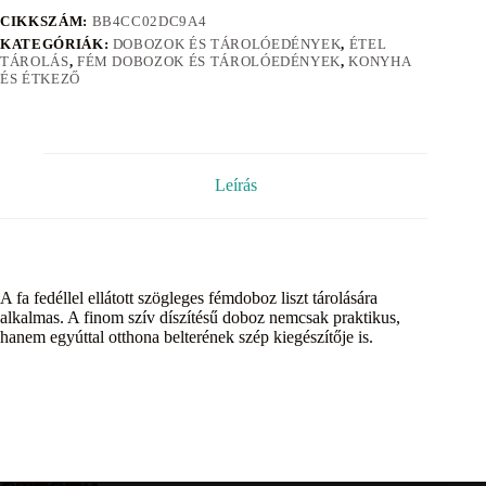
CIKKSZÁM:
BB4CC02DC9A4
KATEGÓRIÁK:
DOBOZOK ÉS TÁROLÓEDÉNYEK
,
ÉTEL
TÁROLÁS
,
FÉM DOBOZOK ÉS TÁROLÓEDÉNYEK
,
KONYHA
ÉS ÉTKEZŐ
Leírás
A fa fedéllel ellátott szögleges fémdoboz liszt tárolására
alkalmas. A finom szív díszítésű doboz nemcsak praktikus,
hanem egyúttal otthona belterének szép kiegészítője is.