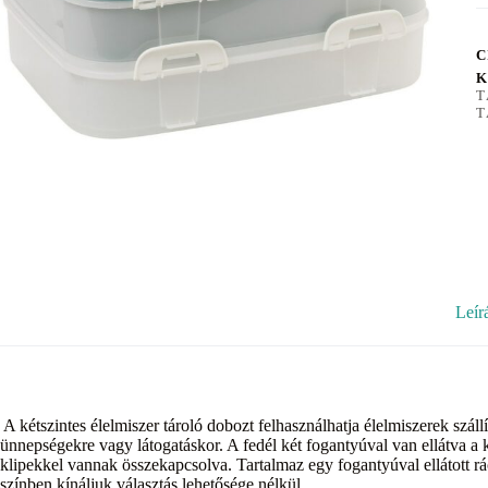
C
K
T
T
Leír
A kétszintes élelmiszer tároló dobozt felhasználhatja élelmiszerek szállít
ünnepségekre vagy látogatáskor. A fedél két fogantyúval van ellátva 
klipekkel vannak összekapcsolva. Tartalmaz egy fogantyúval ellátott r
színben kínáljuk választás lehetősége nélkül.