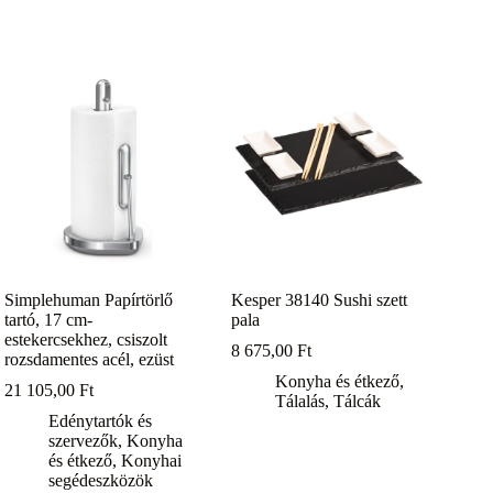
Simplehuman Papírtörlő
Kesper 38140 Sushi szett
tartó, 17 cm-
pala
estekercsekhez, csiszolt
8 675,00
Ft
rozsdamentes acél, ezüst
Konyha és étkező
,
21 105,00
Ft
Tálalás
,
Tálcák
Edénytartók és
szervezők
,
Konyha
és étkező
,
Konyhai
segédeszközök