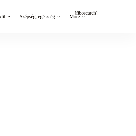
[fibosearch]
til
Szépség, egészség
More