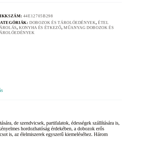
IKKSZÁM:
44E12705B298
ATEGÓRIÁK:
DOBOZOK ÉS TÁROLÓEDÉNYEK
,
ÉTEL
ÁROLÁS
,
KONYHA ÉS ÉTKEZŐ
,
MŰANYAG DOBOZOK ÉS
ÁROLÓEDÉNYEK
ás
ására, de szendvicsek, partifalatok, édességek szállítására is,
a kényelmes hordozhatóság érdekében, a dobozok erős
ácsot is, az élelmiszerek egyszerű kiemeléséhez. Három