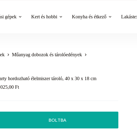
ási gépek
Kert és hobbi
Konyha és étkező
Lakástex
yek
Műanyag dobozok és tárolóedények
arty hordozható élelmiszer tároló, 40 x 30 x 18 cm
 025,00
Ft
BOLTBA