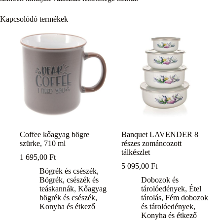
Kapcsolódó termékek
Coffee kőagyag bögre
Banquet LAVENDER 8
szürke, 710 ml
részes zománcozott
tálkészlet
1 695,00
Ft
5 095,00
Ft
Bögrék és csészék
,
Bögrék, csészék és
Dobozok és
teáskannák
,
Kőagyag
tárolóedények
,
Étel
bögrék és csészék
,
tárolás
,
Fém dobozok
Konyha és étkező
és tárolóedények
,
Konyha és étkező