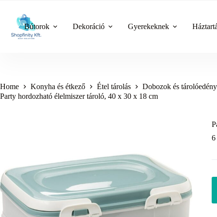
Skip
to
content
Bútorok
Dekoráció
Gyerekeknek
Háztart
Home
Konyha és étkező
Étel tárolás
Dobozok és tárolóedén
Party hordozható élelmiszer tároló, 40 x 30 x 18 cm
P
6