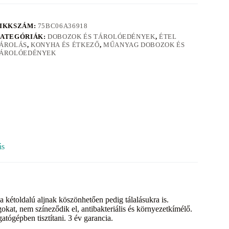
IKKSZÁM:
75BC06A36918
ATEGÓRIÁK:
DOBOZOK ÉS TÁROLÓEDÉNYEK
,
ÉTEL
ÁROLÁS
,
KONYHA ÉS ÉTKEZŐ
,
MŰANYAG DOBOZOK ÉS
ÁROLÓEDÉNYEK
ás
a kétoldalú aljnak köszönhetően pedig tálalásukra is.
at, nem színeződik el, antibakteriális és környezetkímélő.
atógépben tisztítani. 3 év garancia.