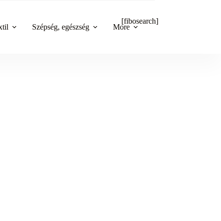
[fibosearch]
til
Szépség, egészség
More