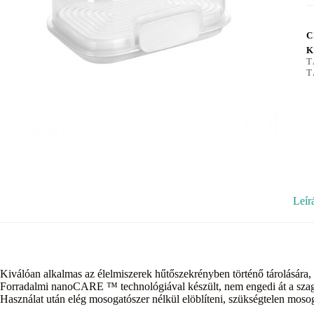
C
K
T
T
Leír
Kiválóan alkalmas az élelmiszerek hűtőszekrényben történő tárolására, 
Forradalmi nanoCARE ™ technológiával készült, nem engedi át a szagok
Használat után elég mosogatószer nélkül elöblíteni, szükségtelen mosog