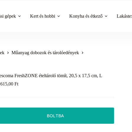
ási gépek
Kert és hobbi
Konyha és étkező
Lakástex
yek
Műanyag dobozok és tárolóedények
escoma FreshZONE ételtároló tömít, 20,5 x 17,5 cm, L
 615,00
Ft
BOLTBA