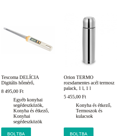
Tescoma DELÍCIA
Orion TERMO
Digitális hőmérő,
rozsdamentes acél termosz
palack, 1 l, 1 l
8 495,00
Ft
5 455,00
Ft
Egyéb konyhai
segédeszközök
,
Konyha és étkező
,
Konyha és étkező
,
Termoszok és
Konyhai
kulacsok
segédeszközök
BOLTBA
BOLTBA