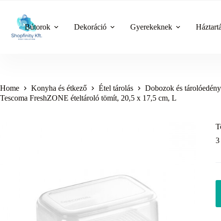
Skip
to
content
Bútorok
Dekoráció
Gyerekeknek
Háztart
Home
Konyha és étkező
Étel tárolás
Dobozok és tárolóedén
Tescoma FreshZONE ételtároló tömít, 20,5 x 17,5 cm, L
T
3