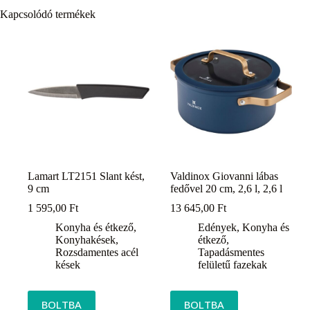
Kapcsolódó termékek
Lamart LT2151 Slant kést,
Valdinox Giovanni lábas
9 cm
fedővel 20 cm, 2,6 l, 2,6 l
1 595,00
Ft
13 645,00
Ft
Konyha és étkező
,
Edények
,
Konyha és
Konyhakések
,
étkező
,
Rozsdamentes acél
Tapadásmentes
kések
felületű fazekak
BOLTBA
BOLTBA