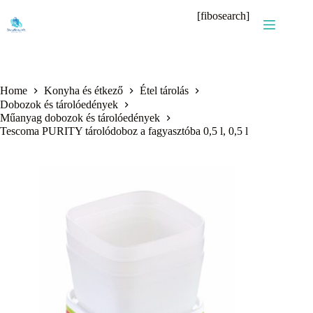
Skip
[fibosearch]
to
content
Home
Konyha és étkező
Étel tárolás
Dobozok és tárolóedények
Műanyag dobozok és tárolóedények
Tescoma PURITY tárolódoboz a fagyasztóba 0,5 l, 0,5 l