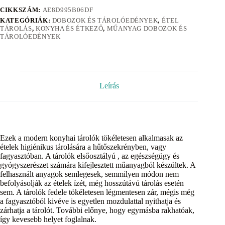
CIKKSZÁM:
AE8D995B06DF
KATEGÓRIÁK:
DOBOZOK ÉS TÁROLÓEDÉNYEK
,
ÉTEL
TÁROLÁS
,
KONYHA ÉS ÉTKEZŐ
,
MŰANYAG DOBOZOK ÉS
TÁROLÓEDÉNYEK
Leírás
Ezek a modern konyhai tárolók tökéletesen alkalmasak az
ételek higiénikus tárolására a hűtőszekrényben, vagy
fagyasztóban. A tárolók elsőosztályú , az egészségügy és
gyógyszerészet számára kifejlesztett műanyagból készültek. A
felhasznált anyagok semlegesek, semmilyen módon nem
befolyásolják az ételek ízét, még hosszútávú tárolás esetén
sem. A tárolók fedele tökéletesen légmentesen zár, mégis még
a fagyasztóból kivéve is egyetlen mozdulattal nyithatja és
zárhatja a tárolót. További előnye, hogy egymásba rakhatóak,
így kevesebb helyet foglalnak.