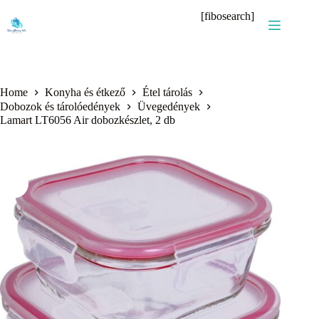
Skip
[fibosearch]
to
content
Home
Konyha és étkező
Étel tárolás
Dobozok és tárolóedények
Üvegedények
Lamart LT6056 Air dobozkészlet, 2 db