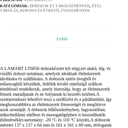
KATEGÓRIÁK:
DOBOZOK ÉS TÁROLÓEDÉNYEK
,
ÉTEL
TÁROLÁS
,
KONYHA ÉS ÉTKEZŐ
,
ÜVEGEDÉNYEK
Leírás
A LAMART LT6056 dobozkészlet két négyzet alakú, lég- és
vízálló dobozt tartalmaz, amelyek ideálisak élelmiszerek
tárolására és szállítására. A dobozok tartós üvegből és
műanyagból készültek, fedélük kiváló minőségű szilikon
tömítéssel rendelkezik, amely biztosítja, hogy az élelmiszerek
frissek maradjanak és ne folyjanak ki kezelés közben.A
szeleprendszer lehetővé teszi a szellőzést és a párátlanítást, így
meghosszabbítva az élelmiszerek frissességét és megőrizve
azok aromáját. A dobozok hűtőszekrényben, fagyasztóban,
mikrohullámú sütőben és mosogatógépben is használhatók
(hőmérséklet-tartomány: -20 °C és 110 °C között).A dobozok
méretei 137 x 137 x 64 mm és 161 x 161 x 69 mm, térfogatuk