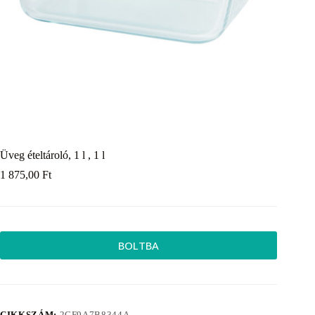
Üveg ételtároló, 1 l , 1 l
1 875,00
Ft
BOLTBA
CIKKSZÁM:
2CF9A7B8344A