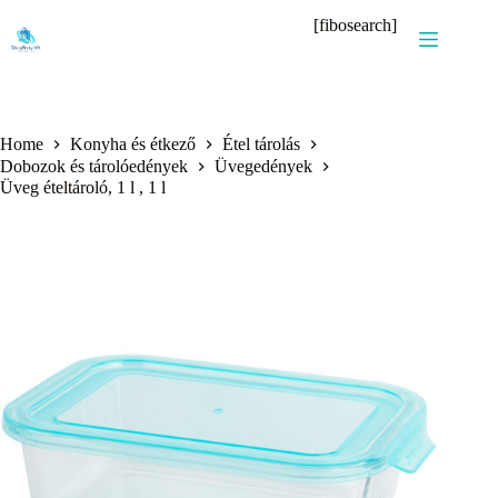
Skip
[fibosearch]
to
content
Home
Konyha és étkező
Étel tárolás
Dobozok és tárolóedények
Üvegedények
Üveg ételtároló, 1 l , 1 l