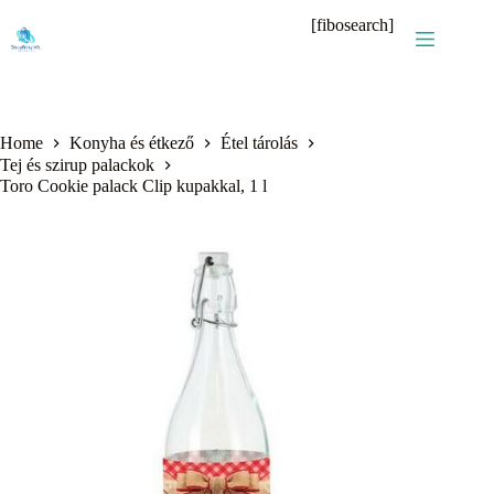
Skip
[fibosearch]
to
content
Home
Konyha és étkező
Étel tárolás
Tej és szirup palackok
Toro Cookie palack Clip kupakkal, 1 l