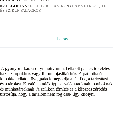
KATEGÓRIÁK:
ÉTEL TÁROLÁS
,
KONYHA ÉS ÉTKEZŐ
,
TEJ
ÉS SZIRUP PALACKOK
Leírás
A gyönyörű karácsonyi motívummal ellátott palack tökéletes
házi szirupokhoz vagy finom tojáslikőrhöz. A pattintható
kupakkal ellátott üvegpalack megoldja a tálalást, a tartósítást
és a tárolást. Kiváló ajándéktipp is családtagoknak, barátoknak
és munkatársaknak. A szilikon tömítés és a klipszes záródás
biztosítja, hogy a tartalom nem fog csak úgy kifolyni.