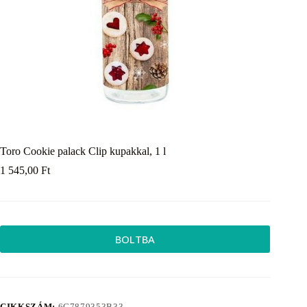
Toro Cookie palack Clip kupakkal, 1 l
1 545,00
Ft
BOLTBA
CIKKSZÁM:
6C7879353B33