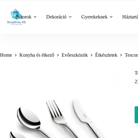
Skip
to
content
Bútorok
Dekoráció
Gyerekeknek
Háztart
Home
Konyha és étkező
Evőeszközök
Étkészletek
Tesco
T
2