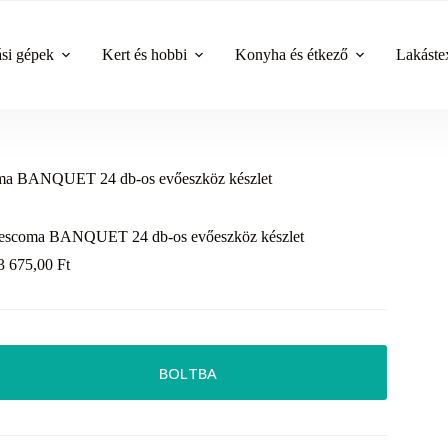
ási gépek
Kert és hobbi
Konyha és étkező
Lakástex
ma BANQUET 24 db-os evőeszköz készlet
escoma BANQUET 24 db-os evőeszköz készlet
3 675,00
Ft
BOLTBA