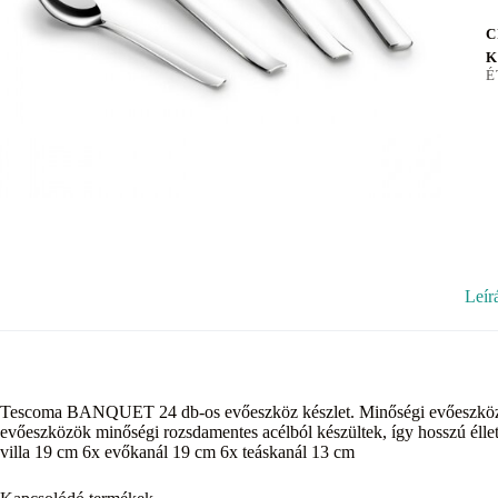
C
K
É
Leír
Tescoma BANQUET 24 db-os evőeszköz készlet. Minőségi evőeszközök
evőeszközök minőségi rozsdamentes acélból készültek, így hosszú éllet
villa 19 cm 6x evőkanál 19 cm 6x teáskanál 13 cm