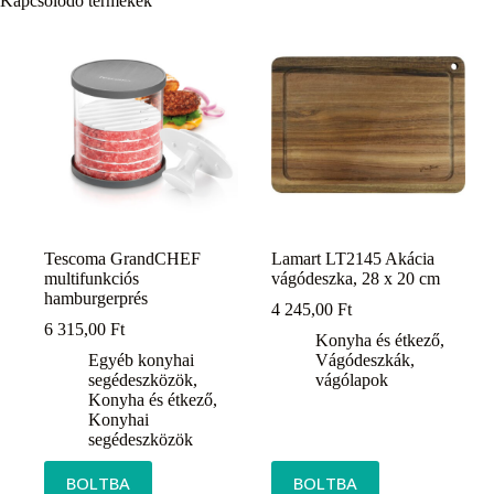
Kapcsolódó termékek
Tescoma GrandCHEF
Lamart LT2145 Akácia
multifunkciós
vágódeszka, 28 x 20 cm
hamburgerprés
4 245,00
Ft
6 315,00
Ft
Konyha és étkező
,
Egyéb konyhai
Vágódeszkák,
segédeszközök
,
vágólapok
Konyha és étkező
,
Konyhai
segédeszközök
BOLTBA
BOLTBA