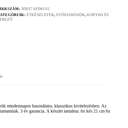
IKKSZÁM:
3DEF7AFD6C02
ATEGÓRIÁK:
ÉTKÉSZLETEK
,
EVŐESZKÖZÖK
,
KONYHA ÉS
TKEZŐ
ás
 mindennapos használatra, klasszikus kivitelezésben. Az
tartamúak. 3 év garancia. A készlet tartalma: 6x kés 21 cm 6x