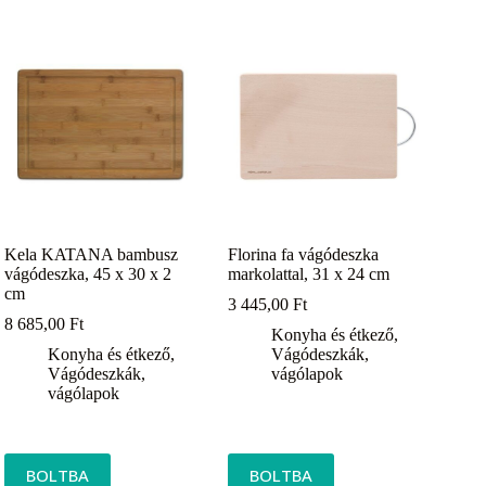
Kela KATANA bambusz
Florina fa vágódeszka
vágódeszka, 45 x 30 x 2
markolattal, 31 x 24 cm
cm
3 445,00
Ft
8 685,00
Ft
Konyha és étkező
,
Konyha és étkező
,
Vágódeszkák,
Vágódeszkák,
vágólapok
vágólapok
BOLTBA
BOLTBA