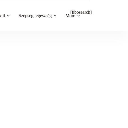
[fibosearch]
til
Szépség, egészség
More