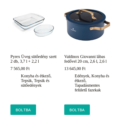
Pyrex Üveg sütőedény szett
Valdinox Giovanni lábas
2 db, 3,7 l + 2,2 l
fedővel 20 cm, 2,6 l, 2,6 l
7 565,00
Ft
13 645,00
Ft
Konyha és étkező
,
Edények
,
Konyha és
Tepsik
,
Tepsik és
étkező
,
sütőedények
Tapadásmentes
felületű fazekak
BOLTBA
BOLTBA