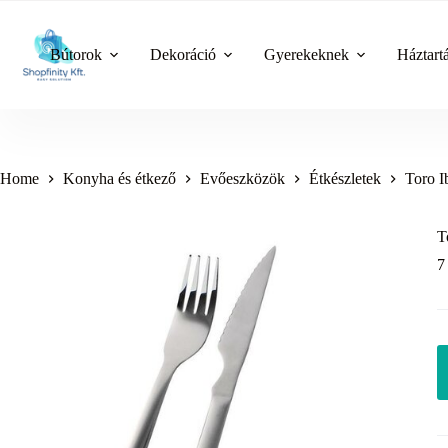
Skip
to
content
Bútorok
Dekoráció
Gyerekeknek
Háztart
Home
Konyha és étkező
Evőeszközök
Étkészletek
Toro I
T
7