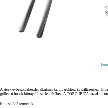
C
K
É
Leír
A steak evőeszközkészlet alkalmas kerti partikhoz és grillezéshez. Kiv
grillezett húsok könnyebb szeleteléséhez. A TORO IBIZA rozsdamentes a
Kapcsolódó termékek