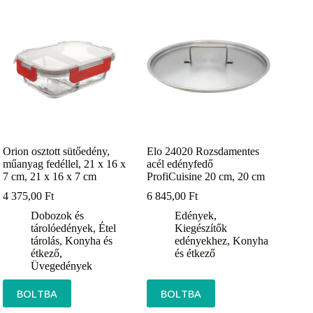
Orion osztott sütőedény,
Elo 24020 Rozsdamentes
műanyag fedéllel, 21 x 16 x
acél edényfedő
7 cm, 21 x 16 x 7 cm
ProfiCuisine 20 cm, 20 cm
4 375,00
Ft
6 845,00
Ft
Dobozok és
Edények
,
tárolóedények
,
Étel
Kiegészítők
tárolás
,
Konyha és
edényekhez
,
Konyha
étkező
,
és étkező
Üvegedények
BOLTBA
BOLTBA