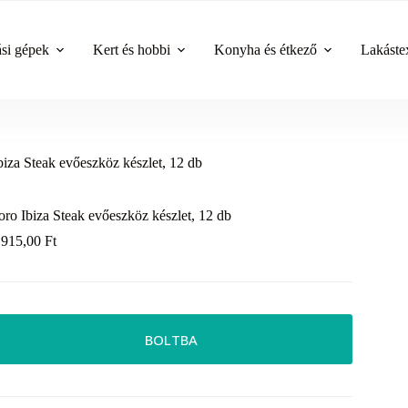
ási gépek
Kert és hobbi
Konyha és étkező
Lakástex
biza Steak evőeszköz készlet, 12 db
oro Ibiza Steak evőeszköz készlet, 12 db
 915,00
Ft
BOLTBA