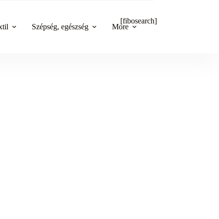
[fibosearch]
til
Szépség, egészség
More