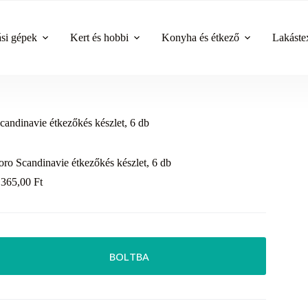
ási gépek
Kert és hobbi
Konyha és étkező
Lakástex
candinavie étkezőkés készlet, 6 db
oro Scandinavie étkezőkés készlet, 6 db
 365,00
Ft
BOLTBA