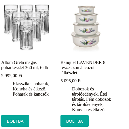
Altom Greta magas
Banquet LAVENDER 8
pohárkészlet 360 ml, 6 db
részes zománcozott
tálkészlet
5 995,00
Ft
5 095,00
Ft
Klasszikus poharak
,
Konyha és étkező
,
Dobozok és
Poharak és kancsók
tárolóedények
,
Étel
tárolás
,
Fém dobozok
és tárolóedények
,
Konyha és étkező
BOLTBA
BOLTBA