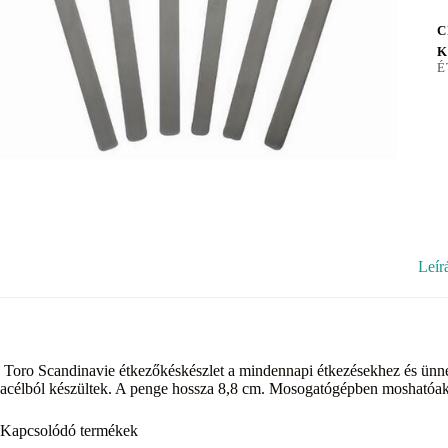
C
K
É
Leír
Toro Scandinavie étkezőkéskészlet a mindennapi étkezésekhez és ünn
acélból készültek. A penge hossza 8,8 cm. Mosogatógépben moshatóak
Kapcsolódó termékek