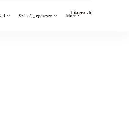
[fibosearch]
til
Szépség, egészség
More