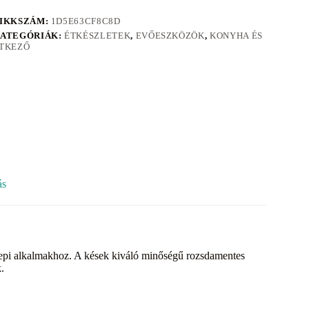
IKKSZÁM:
1D5E63CF8C8D
ATEGÓRIÁK:
ÉTKÉSZLETEK
,
EVŐESZKÖZÖK
,
KONYHA ÉS
TKEZŐ
ás
epi alkalmakhoz. A kések kiváló minőségű rozsdamentes
.