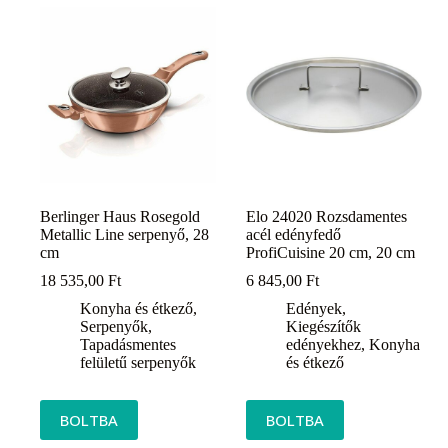
Berlinger Haus Rosegold
Elo 24020 Rozsdamentes
Metallic Line serpenyő, 28
acél edényfedő
cm
ProfiCuisine 20 cm, 20 cm
18 535,00
Ft
6 845,00
Ft
Konyha és étkező
,
Edények
,
Serpenyők
,
Kiegészítők
Tapadásmentes
edényekhez
,
Konyha
felületű serpenyők
és étkező
BOLTBA
BOLTBA