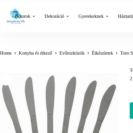
Skip
to
content
Bútorok
Dekoráció
Gyerekeknek
Háztart
Home
Konyha és étkező
Evőeszközök
Étkészletek
Toro S
T
2