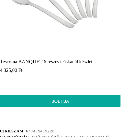
Tescoma BANQUET 6 részes teáskanál készlet
4 325,00
Ft
BOLTBA
CIKKSZÁM:
678A79419228