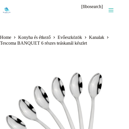
Skip
[fibosearch]
to
content
Home
Konyha és étkező
Evőeszközök
Kanalak
Tescoma BANQUET 6 részes teáskanál készlet