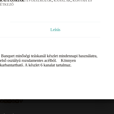
KATEGÓRIÁK:
EVŐESZKÖZÖK
,
KANALAK
,
KONYHA ÉS
ÉTKEZŐ
Leírás
Banquet minőségi teáskanál készlet mindennapi használatra,
első osztályú rozsdamentes acélból. Könnyen
karbantartható. A készlet 6 kanalat tartalmaz.