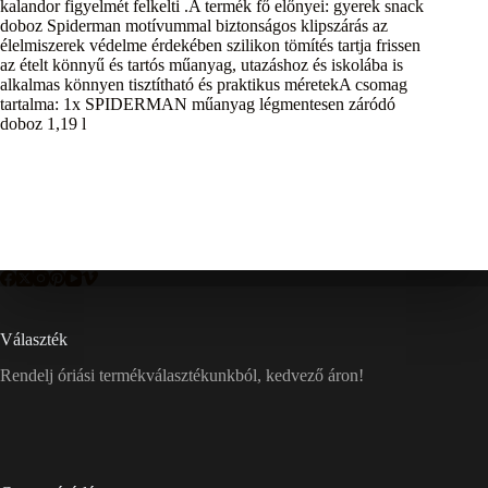
kalandor figyelmét felkelti .A termék fő előnyei: gyerek snack
doboz Spiderman motívummal biztonságos klipszárás az
élelmiszerek védelme érdekében szilikon tömítés tartja frissen
az ételt könnyű és tartós műanyag, utazáshoz és iskolába is
alkalmas könnyen tisztítható és praktikus méretekA csomag
tartalma: 1x SPIDERMAN műanyag légmentesen záródó
doboz 1,19 l
Választék
Rendelj óriási termékválasztékunkból, kedvező áron!