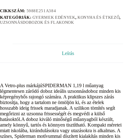
CIKKSZÁM:
5988E251A384
KATEGÓRIÁK:
GYERMEK EDÉNYEK
,
KONYHA ÉS ÉTKEZŐ
,
UZSONNÁSDOBOZOK ÉS FLAKONOK
Leírás
A Vetro-plus márkájúSPIDERMAN 1,19 l műanyag
légmentesen záródó doboz ideális uzsonnásdoboz minden kis
képregényhős rajongó számára. A praktikus klipszes zárás
biztosítja, hogy a tartalom ne ömöljön ki, és az ételek
hosszabb ideig frissek maradjanak. A szilikon tömítés segít
megőrizni az uzsonna frissességét és megvédi a külső
hatásoktól.A doboz kiváló minőségű műanyagból készült,
amely könnyű, tartós és könnyen tisztítható. Kompakt méretei
miatt iskolába, kirándulásokra vagy utazásokra is alkalmas. A
színes, Spiderman motívummal díszített kialakítás minden kis