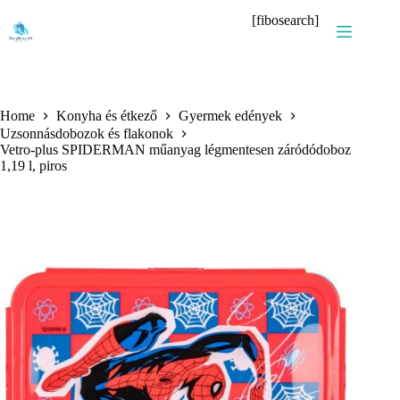
Skip
[fibosearch]
to
content
Home
Konyha és étkező
Gyermek edények
Uzsonnásdobozok és flakonok
Vetro-plus SPIDERMAN műanyag légmentesen záródódoboz
1,19 l, piros