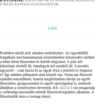
KATEGÓRIÁK:
EDÉNYTARTÓK ÉS SZERVEZŐK
,
KONYHA ÉS
ÉTKEZŐ
,
KONYHAI SEGÉDESZKÖZÖK
Leírás
Praktikus tároló polc minden szekrényhez. Az egyedülálló
forgatható mechanizmusnak köszönhetően könnyedén elérheti
a hátul tárolt fűszereket és kisebb tárgyakat. A polc két
kihúzható részből áll, mindegyik két szintből áll. A kezelés
egyszerű – csak húzza ki az egyik részt a polcból és forgassa
el. Így minden pillanatok alatt kéznél van. Nemcsak fűszerek
számára használható, hanem megbízhatóan tárolja az egyéb
fűszereket, gyógyszereket és egyéb apróságokat is, amelyek
általában a szekrényben hevernek. Kb. 12,5 x 5 cm (magasság
x szélesség) maximális méretű fűszeresüvegekhez alkalmas. A
fűszertartók nem a csomag részei.