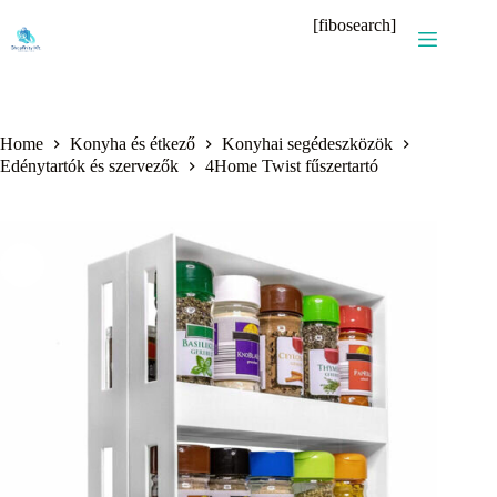
Skip
[fibosearch]
to
content
Home
Konyha és étkező
Konyhai segédeszközök
Edénytartók és szervezők
4Home Twist fűszertartó