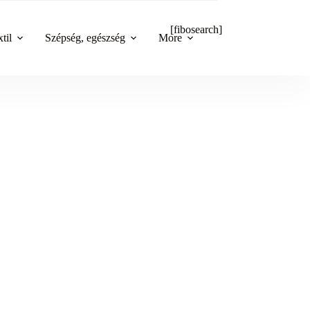
[fibosearch]
til
Szépség, egészség
More