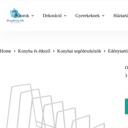
Skip
to
content
Bútorok
Dekoráció
Gyerekeknek
Háztart
Home
Konyha és étkező
Konyhai segédeszközök
Edénytartó
O
3