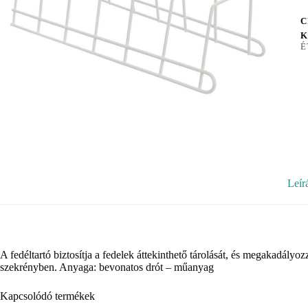
C
K
É
Leír
A fedéltartó biztosítja a fedelek áttekinthető tárolását, és megakadály
szekrényben. Anyaga: bevonatos drót – műanyag
Kapcsolódó termékek