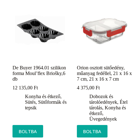
De Buyer 1964.01 szilikon
Orion osztott sütőedény,
forma Moul’flex Briošky,6
műanyag fedéllel, 21 x 16 x
db
7 cm, 21 x 16 x 7 cm
12 135,00
Ft
4 375,00
Ft
Konyha és étkező
,
Dobozok és
Sütés
,
Sütőformák és
tárolóedények
,
Étel
tepsik
tárolás
,
Konyha és
étkező
,
Üvegedények
BOLTBA
BOLTBA