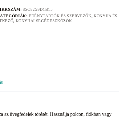
IKKSZÁM:
35C9259D1B15
ATEGÓRIÁK:
EDÉNYTARTÓK ÉS SZERVEZŐK
,
KONYHA ÉS
TKEZŐ
,
KONYHAI SEGÉDESZKÖZÖK
ás
ozza az üvegfedelek törését. Használja polcon, fiókban vagy