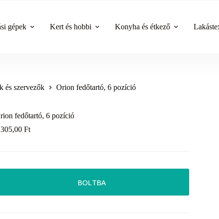
ási gépek
Kert és hobbi
Konyha és étkező
Lakástex
k és szervezők
Orion fedőtartó, 6 pozíció
rion fedőtartó, 6 pozíció
 305,00
Ft
BOLTBA