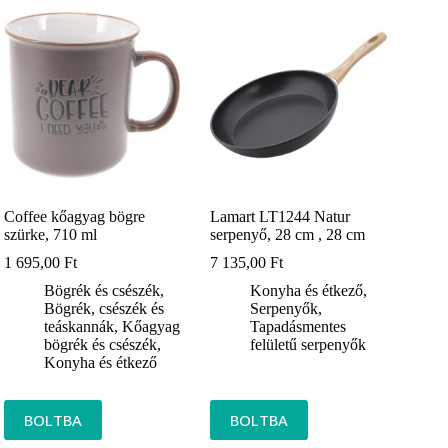
Coffee kőagyag bögre
Lamart LT1244 Natur
szürke, 710 ml
serpenyő, 28 cm , 28 cm
1 695,00
Ft
7 135,00
Ft
Bögrék és csészék
,
Konyha és étkező
,
Bögrék, csészék és
Serpenyők
,
teáskannák
,
Kőagyag
Tapadásmentes
bögrék és csészék
,
felületű serpenyők
Konyha és étkező
BOLTBA
BOLTBA