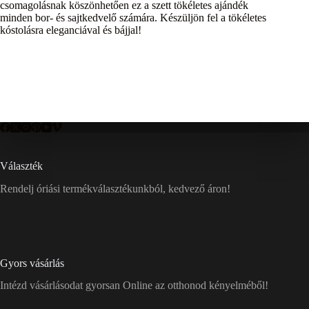
csomagolásnak köszönhetően ez a szett tökéletes ajándék
minden bor- és sajtkedvelő számára. Készüljön fel a tökéletes
kóstolásra eleganciával és bájjal!
Választék
Rendelj óriási termékválasztékunkból, kedvező áron!
Gyors vásárlás
Intézd vásárlásodat gyorsan Online az otthonod kényelméből!