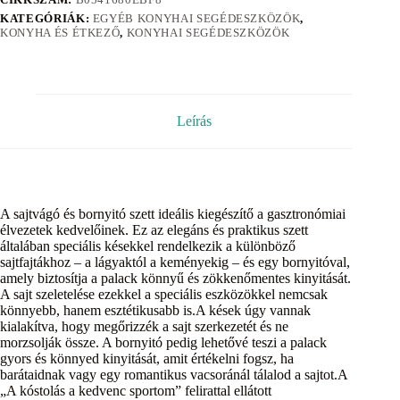
KATEGÓRIÁK:
EGYÉB KONYHAI SEGÉDESZKÖZÖK
,
KONYHA ÉS ÉTKEZŐ
,
KONYHAI SEGÉDESZKÖZÖK
Leírás
A sajtvágó és bornyitó szett ideális kiegészítő a gasztronómiai
élvezetek kedvelőinek. Ez az elegáns és praktikus szett
általában speciális késekkel rendelkezik a különböző
sajtfajtákhoz – a lágyaktól a keményekig – és egy bornyitóval,
amely biztosítja a palack könnyű és zökkenőmentes kinyitását.
A sajt szeletelése ezekkel a speciális eszközökkel nemcsak
könnyebb, hanem esztétikusabb is.A kések úgy vannak
kialakítva, hogy megőrizzék a sajt szerkezetét és ne
morzsolják össze. A bornyitó pedig lehetővé teszi a palack
gyors és könnyed kinyitását, amit értékelni fogsz, ha
barátaidnak vagy egy romantikus vacsoránál tálalod a sajtot.A
„A kóstolás a kedvenc sportom” felirattal ellátott