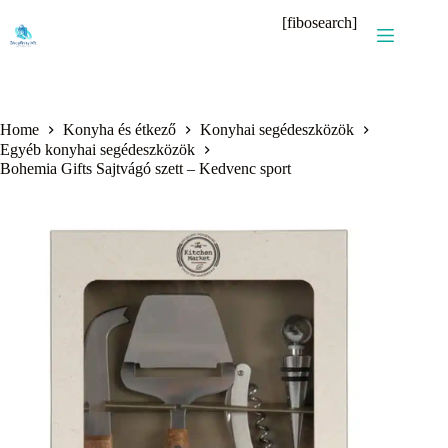
Skip
[fibosearch]
to
content
Home
Konyha és étkező
Konyhai segédeszközök
Egyéb konyhai segédeszközök
Bohemia Gifts Sajtvágó szett – Kedvenc sport