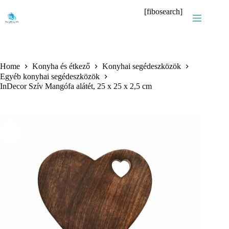
Skip
[fibosearch]
to
content
Home
Konyha és étkező
Konyhai segédeszközök
Egyéb konyhai segédeszközök
InDecor Szív Mangófa alátét, 25 x 25 x 2,5 cm