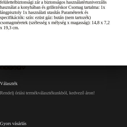
felülettelbiztonsági zár a biztonságos használatértuniverzális
használat a konyhában és grillezéskor Csomag tartalma: 1x
lángpisztoly 1x használati utasítás Paraméterek és
specifikációk: szín: ezüst gáz: bután (nem tartozék)
csomagméretek (szélesség x mélység x magasság): 14,8 x 7,2
x 19,3 cm.
Választék
Rendelj óriási termékválasztékunkból, kedvező áron!
Gyors vásárlás