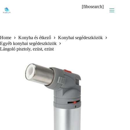
Skip
[fibosearch]
to
content
Home
Konyha és étkező
Konyhai segédeszközök
Egyéb konyhai segédeszközök
Lángoló pisztoly, ezüst, ezüst