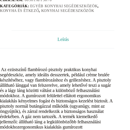
KATEGÓRIÁK:
EGYÉB KONYHAI SEGÉDESZKÖZÖK
,
KONYHA ÉS ÉTKEZŐ
,
KONYHAI SEGÉDESZKÖZÖK
Leírás
Az ezüstszínű flambírozó pisztoly praktikus konyhai
segédeszköz, amely ideális desszertek, például crème brulée
készítéséhez, vagy flambírozáshoz és grillezéshez. A pisztoly
állítható lánggal van felszerelve, amely lehetővé teszi a sugár
és a lágy láng közötti váltást a különböző felhasználási
módokhoz. A gumírozott felülettel ellátott ergonomikus
kialakítás kényelmes fogást és biztonságos kezelést biztosít. A
pisztoly normál butángázzal működik (ugyanúgy, mint az
öngyújtók), és zárral rendelkezik a biztonságos használat
érdekében. A gáz nem tartozék. A termék kiemelkedő
jellemzői: állítható láng a legkülönbözőbb felhasználási
módokhozergonomikus kialakítás gumírozott