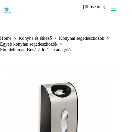
Skip
[fibosearch]
to
content
Home
Konyha és étkező
Konyhai segédeszközök
Egyéb konyhai segédeszközök
Simplehuman Bevásárlótáska adagoló