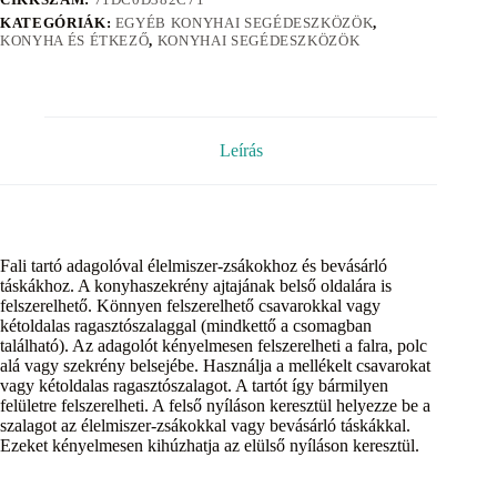
KATEGÓRIÁK:
EGYÉB KONYHAI SEGÉDESZKÖZÖK
,
KONYHA ÉS ÉTKEZŐ
,
KONYHAI SEGÉDESZKÖZÖK
Leírás
Fali tartó adagolóval élelmiszer-zsákokhoz és bevásárló
táskákhoz. A konyhaszekrény ajtajának belső oldalára is
felszerelhető. Könnyen felszerelhető csavarokkal vagy
kétoldalas ragasztószalaggal (mindkettő a csomagban
található). Az adagolót kényelmesen felszerelheti a falra, polc
alá vagy szekrény belsejébe. Használja a mellékelt csavarokat
vagy kétoldalas ragasztószalagot. A tartót így bármilyen
felületre felszerelheti. A felső nyíláson keresztül helyezze be a
szalagot az élelmiszer-zsákokkal vagy bevásárló táskákkal.
Ezeket kényelmesen kihúzhatja az elülső nyíláson keresztül.