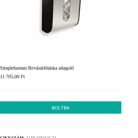
Simplehuman Bevásárlótáska adagoló
11 705,00
Ft
BOLTBA
CIKKSZÁM:
71DC0D382C71