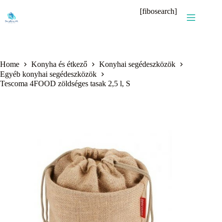
Skip
[fibosearch]
to
content
Home
Konyha és étkező
Konyhai segédeszközök
Egyéb konyhai segédeszközök
Tescoma 4FOOD zöldséges tasak 2,5 l, S