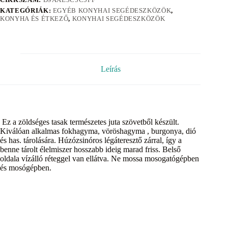
KATEGÓRIÁK:
EGYÉB KONYHAI SEGÉDESZKÖZÖK
,
KONYHA ÉS ÉTKEZŐ
,
KONYHAI SEGÉDESZKÖZÖK
Leírás
Ez a zöldséges tasak természetes juta szövetből készült.
Kiválóan alkalmas fokhagyma, vöröshagyma , burgonya, dió
és has. tárolására. Húzózsinóros légáteresztő zárral, így a
benne tárolt élelmiszer hosszabb ideig marad friss. Belső
oldala vízálló réteggel van ellátva. Ne mossa mosogatógépben
és mosógépben.