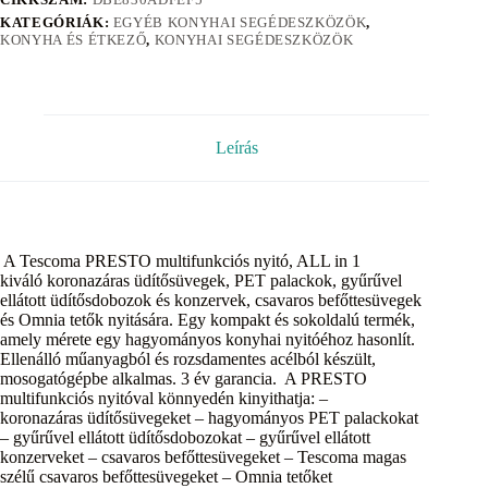
KATEGÓRIÁK:
EGYÉB KONYHAI SEGÉDESZKÖZÖK
,
KONYHA ÉS ÉTKEZŐ
,
KONYHAI SEGÉDESZKÖZÖK
Leírás
A Tescoma PRESTO multifunkciós nyitó, ALL in 1
kiváló koronazáras üdítősüvegek, PET palackok, gyűrűvel
ellátott üdítősdobozok és konzervek, csavaros befőttesüvegek
és Omnia tetők nyitására. Egy kompakt és sokoldalú termék,
amely mérete egy hagyományos konyhai nyitóéhoz hasonlít.
Ellenálló műanyagból és rozsdamentes acélból készült,
mosogatógépbe alkalmas. 3 év garancia. A PRESTO
multifunkciós nyitóval könnyedén kinyithatja: –
koronazáras üdítősüvegeket – hagyományos PET palackokat
– gyűrűvel ellátott üdítősdobozokat – gyűrűvel ellátott
konzerveket – csavaros befőttesüvegeket – Tescoma magas
szélű csavaros befőttesüvegeket – Omnia tetőket