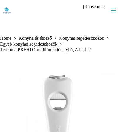
Skip
[fibosearch]
to
content
Home
Konyha és étkező
Konyhai segédeszközök
Egyéb konyhai segédeszközök
Tescoma PRESTO multifunkciós nyitó, ALL in 1