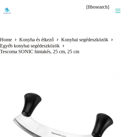
Skip
[fibosearch]
to
content
Home
Konyha és étkező
Konyhai segédeszközök
Egyéb konyhai segédeszközök
Tescoma SONIC hintakés, 25 cm, 25 cm