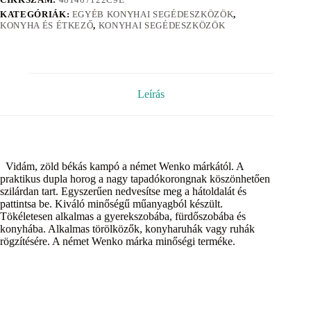
KATEGÓRIÁK:
EGYÉB KONYHAI SEGÉDESZKÖZÖK
,
KONYHA ÉS ÉTKEZŐ
,
KONYHAI SEGÉDESZKÖZÖK
Leírás
Vidám, zöld békás kampó a német Wenko márkától. A
praktikus dupla horog a nagy tapadókorongnak köszönhetően
szilárdan tart. Egyszerűen nedvesítse meg a hátoldalát és
pattintsa be. Kiváló minőségű műanyagból készült.
Tökéletesen alkalmas a gyerekszobába, fürdőszobába és
konyhába. Alkalmas törölközők, konyharuhák vagy ruhák
rögzítésére. A német Wenko márka minőségi terméke.