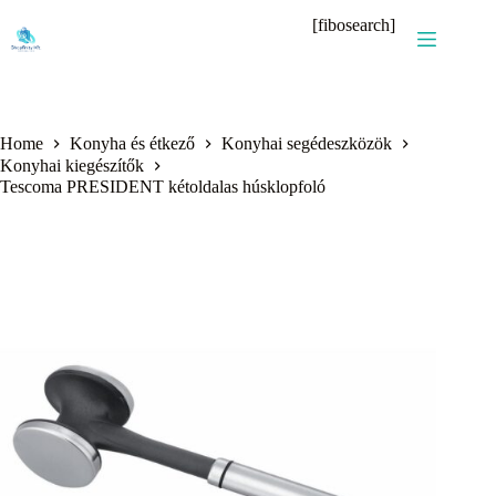
Skip
[fibosearch]
to
content
Home
Konyha és étkező
Konyhai segédeszközök
Konyhai kiegészítők
Tescoma PRESIDENT kétoldalas húsklopfoló