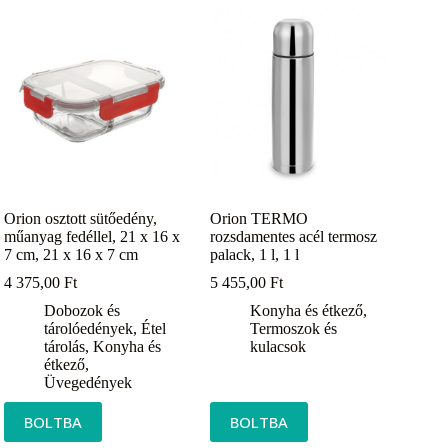
Orion osztott sütőedény,
Orion TERMO
műanyag fedéllel, 21 x 16 x
rozsdamentes acél termosz
7 cm, 21 x 16 x 7 cm
palack, 1 l, 1 l
4 375,00
Ft
5 455,00
Ft
Dobozok és
Konyha és étkező
,
tárolóedények
,
Étel
Termoszok és
tárolás
,
Konyha és
kulacsok
étkező
,
Üvegedények
BOLTBA
BOLTBA