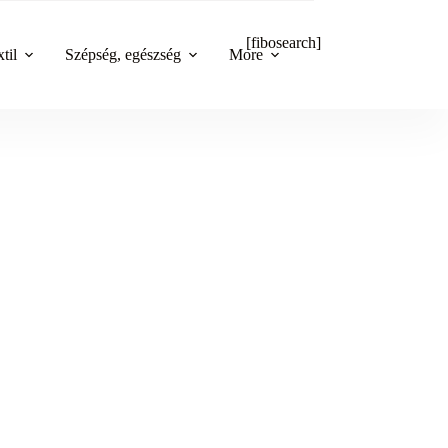
[fibosearch]
til
Szépség, egészség
More