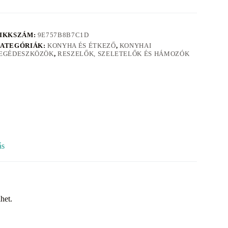
IKKSZÁM:
9E757B8B7C1D
ATEGÓRIÁK:
KONYHA ÉS ÉTKEZŐ
,
KONYHAI
EGÉDESZKÖZÖK
,
RESZELŐK, SZELETELŐK ÉS HÁMOZÓK
ás
het.