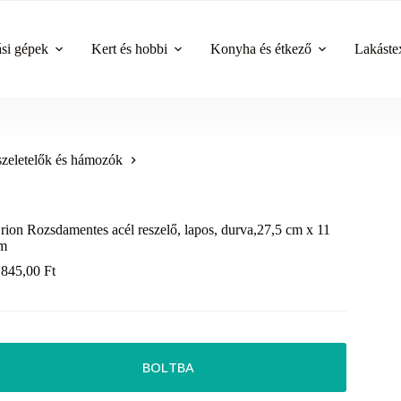
ási gépek
Kert és hobbi
Konyha és étkező
Lakástex
szeletelők és hámozók
rion Rozsdamentes acél reszelő, lapos, durva,27,5 cm x 11
m
 845,00
Ft
BOLTBA