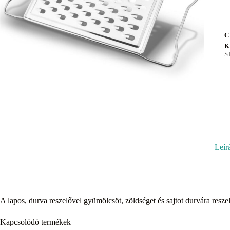
C
K
S
Leír
A lapos, durva reszelővel gyümölcsöt, zöldséget és sajtot durvára reszel
Kapcsolódó termékek