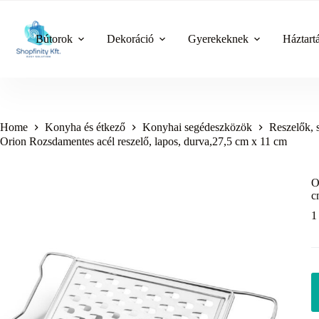
Skip
to
content
Bútorok
Dekoráció
Gyerekeknek
Háztart
Home
Konyha és étkező
Konyhai segédeszközök
Reszelők, 
Orion Rozsdamentes acél reszelő, lapos, durva,27,5 cm x 11 cm
O
c
1