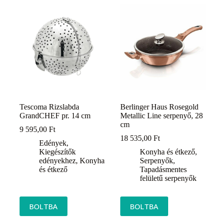
Tescoma Rizslabda
Berlinger Haus Rosegold
GrandCHEF pr. 14 cm
Metallic Line serpenyő, 28
cm
9 595,00
Ft
18 535,00
Ft
Edények
,
Kiegészítők
Konyha és étkező
,
edényekhez
,
Konyha
Serpenyők
,
és étkező
Tapadásmentes
felületű serpenyők
BOLTBA
BOLTBA