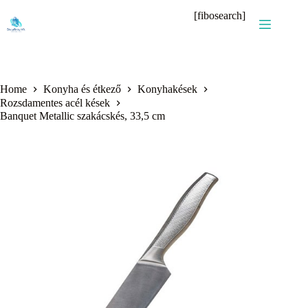
Skip
[fibosearch]
to
content
Home
Konyha és étkező
Konyhakések
Rozsdamentes acél kések
Banquet Metallic szakácskés, 33,5 cm