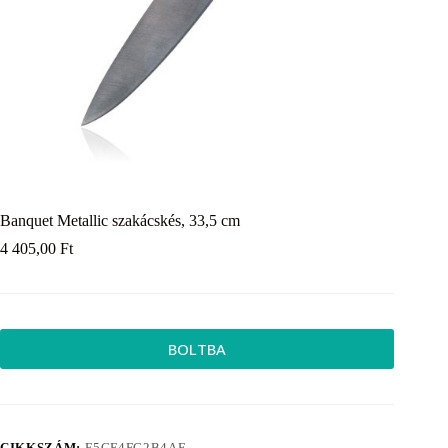
Banquet Metallic szakácskés, 33,5 cm
4 405,00
Ft
BOLTBA
CIKKSZÁM:
E5CF4FC2B4AF