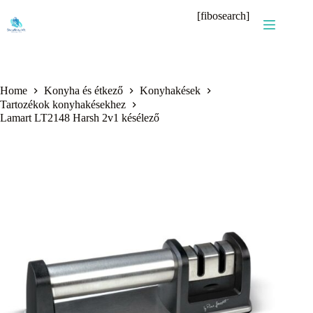
Skip
[fibosearch]
to
content
Home
Konyha és étkező
Konyhakések
Tartozékok konyhakésekhez
Lamart LT2148 Harsh 2v1 késélező