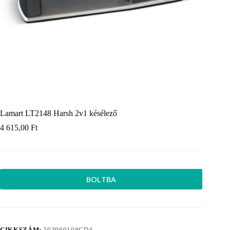
Lamart LT2148 Harsh 2v1 késélező
4 615,00
Ft
BOLTBA
CIKKSZÁM:
503969108CD4