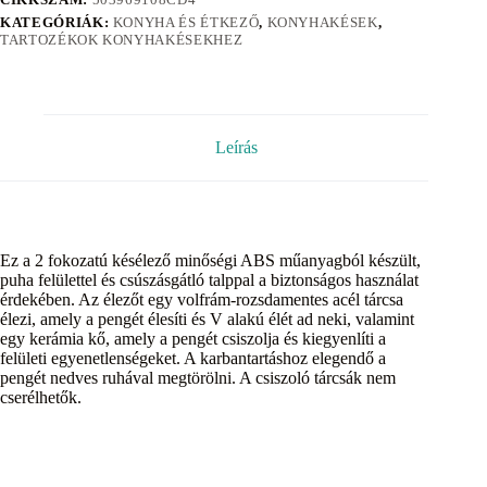
KATEGÓRIÁK:
KONYHA ÉS ÉTKEZŐ
,
KONYHAKÉSEK
,
TARTOZÉKOK KONYHAKÉSEKHEZ
Leírás
Ez a 2 fokozatú késélező minőségi ABS műanyagból készült,
puha felülettel és csúszásgátló talppal a biztonságos használat
érdekében. Az élezőt egy volfrám-rozsdamentes acél tárcsa
élezi, amely a pengét élesíti és V alakú élét ad neki, valamint
egy kerámia kő, amely a pengét csiszolja és kiegyenlíti a
felületi egyenetlenségeket. A karbantartáshoz elegendő a
pengét nedves ruhával megtörölni. A csiszoló tárcsák nem
cserélhetők.