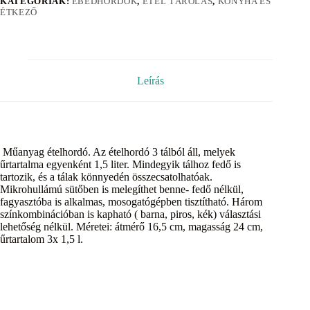
KATEGÓRIÁK:
EBÉDHORDÓK
,
ÉTEL TÁROLÁS
,
KONYHA ÉS
ÉTKEZŐ
Leírás
Műanyag ételhordó. Az ételhordó 3 tálból áll, melyek
űrtartalma egyenként 1,5 liter. Mindegyik tálhoz fedő is
tartozik, és a tálak könnyedén összecsatolhatóak.
Mikrohullámú sütőben is melegíthet benne- fedő nélkül,
fagyasztóba is alkalmas, mosogatógépben tisztítható. Három
színkombinációban is kapható ( barna, piros, kék) választási
lehetőség nélkül. Méretei: átmérő 16,5 cm, magasság 24 cm,
űrtartalom 3x 1,5 l.