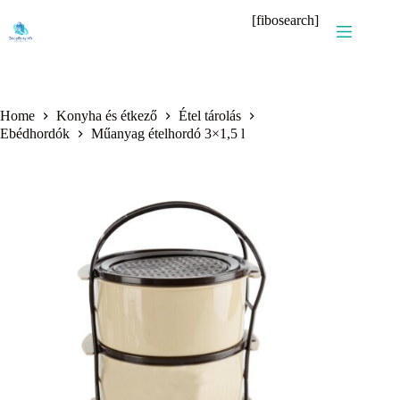
Skip
[fibosearch]
to
content
Home
Konyha és étkező
Étel tárolás
Ebédhordók
Műanyag ételhordó 3×1,5 l