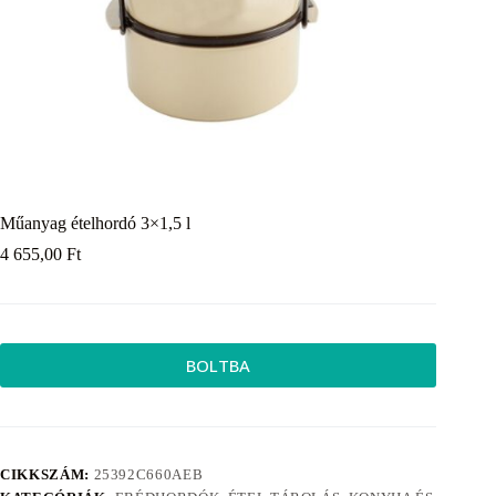
Műanyag ételhordó 3×1,5 l
4 655,00
Ft
BOLTBA
CIKKSZÁM:
25392C660AEB