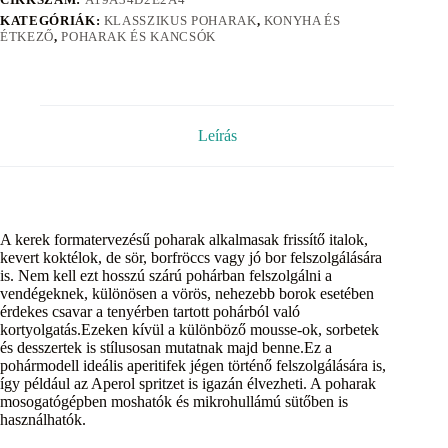
KATEGÓRIÁK:
KLASSZIKUS POHARAK
,
KONYHA ÉS
ÉTKEZŐ
,
POHARAK ÉS KANCSÓK
Leírás
A kerek formatervezésű poharak alkalmasak frissítő italok,
kevert koktélok, de sör, borfröccs vagy jó bor felszolgálására
is. Nem kell ezt hosszú szárú pohárban felszolgálni a
vendégeknek, különösen a vörös, nehezebb borok esetében
érdekes csavar a tenyérben tartott pohárból való
kortyolgatás.Ezeken kívül a különböző mousse-ok, sorbetek
és desszertek is stílusosan mutatnak majd benne.Ez a
pohármodell ideális aperitifek jégen történő felszolgálására is,
így például az Aperol spritzet is igazán élvezheti. A poharak
mosogatógépben moshatók és mikrohullámú sütőben is
használhatók.