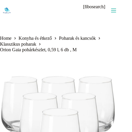
Skip
[fibosearch]
to
content
Home
Konyha és étkező
Poharak és kancsók
Klasszikus poharak
Orion Gaia pohárkészlet, 0,59 l, 6 db , M