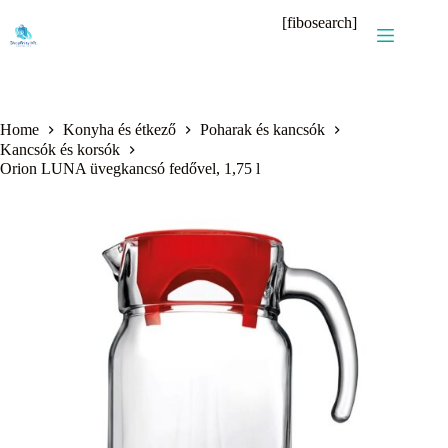
Skip
[fibosearch]
to
content
Home
Konyha és étkező
Poharak és kancsók
Kancsók és korsók
Orion LUNA üvegkancsó fedővel, 1,75 l