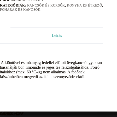
KATEGÓRIÁK:
KANCSÓK ÉS KORSÓK
,
KONYHA ÉS ÉTKEZŐ
,
POHARAK ÉS KANCSÓK
Leírás
A kiöntővel és műanyag fedéllel ellátott üvegkancsót gyakran
használják bor, limonádé és jeges tea felszolgálásához. Forró
italokhoz (max. 60 °C-ig) nem alkalmas. A fedőnek
köszönhetően megvédi az italt a szennyeződésektől.