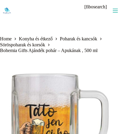
Skip
[fibosearch]
to
content
Home
Konyha és étkező
Poharak és kancsók
Söröspoharak és korsók
Bohemia Gifts Ajándék pohár – Apukának , 500 ml