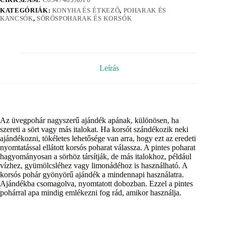
KATEGÓRIÁK:
KONYHA ÉS ÉTKEZŐ
,
POHARAK ÉS
KANCSÓK
,
SÖRÖSPOHARAK ÉS KORSÓK
Leírás
Az üvegpohár nagyszerű ajándék apának, különösen, ha
szereti a sört vagy más italokat. Ha korsót szándékozik neki
ajándékozni, tökéletes lehetősége van arra, hogy ezt az eredeti
nyomtatással ellátott korsós poharat válassza. A pintes poharat
hagyományosan a sörhöz társítják, de más italokhoz, például
vízhez, gyümölcsléhez vagy limonádéhoz is használható. A
korsós pohár gyönyörű ajándék a mindennapi használatra.
Ajándékba csomagolva, nyomtatott dobozban. Ezzel a pintes
pohárral apa mindig emlékezni fog rád, amikor használja.