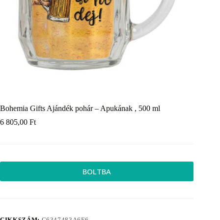
Bohemia Gifts Ajándék pohár – Apukának , 500 ml
6 805,00
Ft
BOLTBA
CIKKSZÁM:
C6347483A6F6