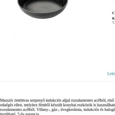
C
K
T
Leír
Masszív öntöttvas serpenyő indukciós aljjal rozsdamentes acélból, els
odaégés ellen, melyhez fémből készült konyhai eszközök is használhat
rozsdamentes acélból. Villany-, gáz-, üvegkerámia, indukciós és halo
tisztítható. 5 év garancia.