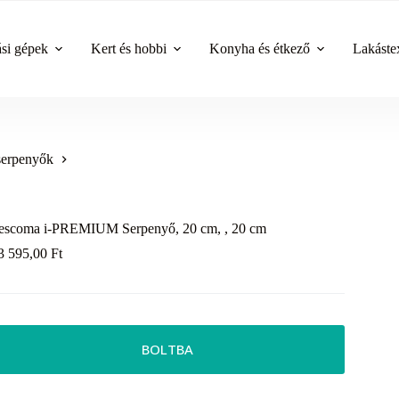
ási gépek
Kert és hobbi
Konyha és étkező
Lakástex
serpenyők
escoma i-PREMIUM Serpenyő, 20 cm, , 20 cm
3 595,00
Ft
BOLTBA