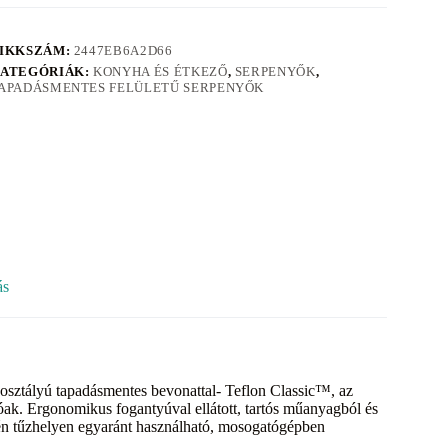
IKKSZÁM:
2447EB6A2D66
ATEGÓRIÁK:
KONYHA ÉS ÉTKEZŐ
,
SERPENYŐK
,
APADÁSMENTES FELÜLETŰ SERPENYŐK
ás
ő osztályú tapadásmentes bevonattal- Teflon Classic™, az
óak. Ergonomikus fogantyúval ellátott, tartós műanyagból és
gén tűzhelyen egyaránt használható, mosogatógépben