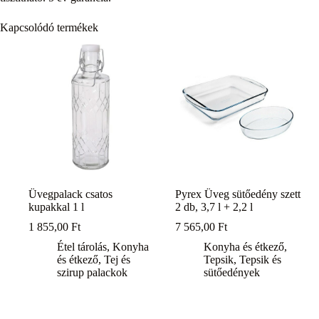
Kapcsolódó termékek
Üvegpalack csatos
Pyrex Üveg sütőedény szett
kupakkal 1 l
2 db, 3,7 l + 2,2 l
1 855,00
Ft
7 565,00
Ft
Étel tárolás
,
Konyha
Konyha és étkező
,
és étkező
,
Tej és
Tepsik
,
Tepsik és
szirup palackok
sütőedények