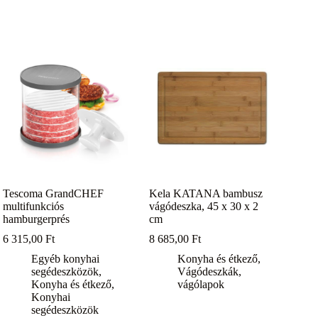
Tescoma GrandCHEF
Kela KATANA bambusz
multifunkciós
vágódeszka, 45 x 30 x 2
hamburgerprés
cm
6 315,00
Ft
8 685,00
Ft
Egyéb konyhai
Konyha és étkező
,
segédeszközök
,
Vágódeszkák,
Konyha és étkező
,
vágólapok
Konyhai
segédeszközök