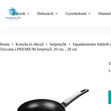
Skip
to
content
Bútorok
Dekoráció
Gyerekeknek
Háztart
Home
Konyha és étkező
Serpenyők
Tapadásmentes felületű 
Tescoma i-PREMIUM Serpenyő, 20 cm, , 20 cm
T
1