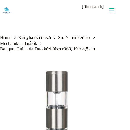
Skip
[fibosearch]
to
content
Home
Konyha és étkező
Só- és borsszórók
Mechanikus darálók
Banquet Culinaria Duo kézi fűszerőrlő, 19 x 4,5 cm