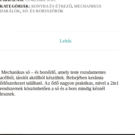
KATEGÓRIÁK:
KONYHA ÉS ÉTKEZŐ
,
MECHANIKUS
DARÁLÓK
,
SÓ- ÉS BORSSZÓRÓK
Leírás
Mechanikus só – és borsőrlő, amely teste rozsdamentes
acélból, tárolói akrillból készültek. Belsejében kerámia
őrlőszerkezet található. Az őrlő nagyon praktikus, mivel a 2in1
rendszernek köszönhetően a só és a bors mindig kéznél
lesznek.